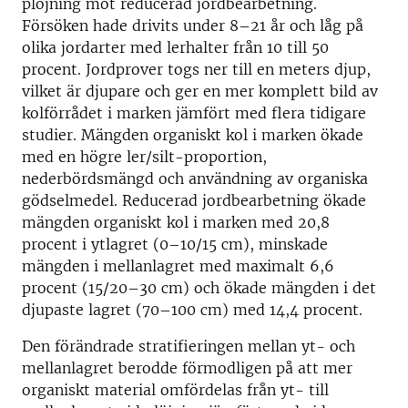
plöjning mot reducerad jordbearbetning.
Försöken hade drivits under 8–21 år och låg på
olika jordarter med lerhalter från 10 till 50
procent. Jordprover togs ner till en meters djup,
vilket är djupare och ger en mer komplett bild av
kolförrådet i marken jämfört med flera tidigare
studier. Mängden organiskt kol i marken ökade
med en högre ler/silt-proportion,
nederbördsmängd och användning av organiska
gödselmedel. Reducerad jordbearbetning ökade
mängden organiskt kol i marken med 20,8
procent i ytlagret (0–10/15 cm), minskade
mängden i mellanlagret med maximalt 6,6
procent (15/20–30 cm) och ökade mängden i det
djupaste lagret (70–100 cm) med 14,4 procent.
Den förändrade stratifieringen mellan yt- och
mellanlagret berodde förmodligen på att mer
organiskt material omfördelas från yt- till