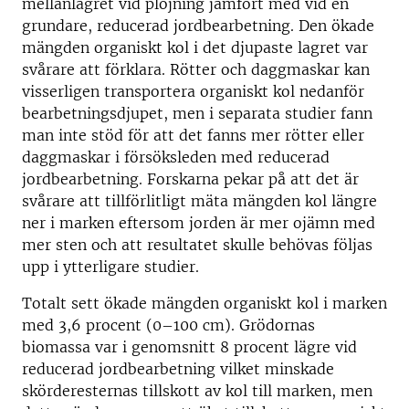
mellanlagret vid plöjning jämfört med vid en
grundare, reducerad jordbearbetning. Den ökade
mängden organiskt kol i det djupaste lagret var
svårare att förklara. Rötter och daggmaskar kan
visserligen transportera organiskt kol nedanför
bearbetningsdjupet, men i separata studier fann
man inte stöd för att det fanns mer rötter eller
daggmaskar i försöksleden med reducerad
jordbearbetning. Forskarna pekar på att det är
svårare att tillförlitligt mäta mängden kol längre
ner i marken eftersom jorden är mer ojämn med
mer sten och att resultatet skulle behövas följas
upp i ytterligare studier.
Totalt sett ökade mängden organiskt kol i marken
med 3,6 procent (0–100 cm). Grödornas
biomassa var i genomsnitt 8 procent lägre vid
reducerad jordbearbetning vilket minskade
skörderesternas tillskott av kol till marken, men