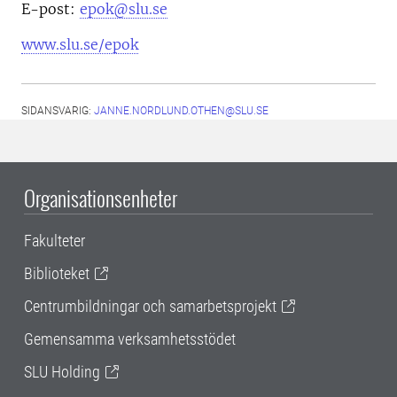
E-post:
epok@slu.se
www.slu.se/epok
SIDANSVARIG:
JANNE.NORDLUND.OTHEN@SLU.SE
Organisationsenheter
Fakulteter
Biblioteket
Centrumbildningar och samarbetsprojekt
Gemensamma verksamhetsstödet
SLU Holding