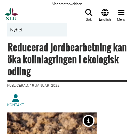
Medarbetarwebben
Till startsida
Sök
English
Meny
Nyhet
Reducerad jordbearbetning kan
öka kolinlagringen i ekologisk
odling
PUBLICERAD: 19 JANUARI 2022
KONTAKT