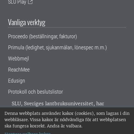
SLU Play
Vanliga verktyg
Proceedo (beställningar, fakturor)
Primula (ledighet, sjukanmälan, lönespec m.m.)
Webbmejl
ReachMee
Edusign
Protokoll och beslutslistor
SLU, Sveriges lantbruksuniversitet, har
verksamhet över hela Sverige. Huvudorter är
Denna webbplats använder kakor (cookies), som lagras i din
Alnarp, Uppsala och Umeå.
SLU är
webbläsare. Vissa kakor är nödvändiga för att webbplatsen
miljöcertifierat enligt ISO 14001. •
Telefon:
ska fungera korrekt. Andra är valbara.
018-67 10 00 • Org nr: 202100-2817 •
Om