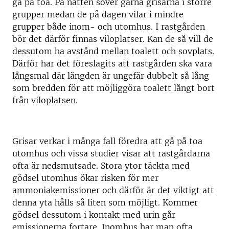
gå på toa. På natten sover gärna grisarna i större
grupper medan de på dagen vilar i mindre
grupper både inom- och utomhus. I rastgården
bör det därför finnas viloplatser. Kan de så vill de
dessutom ha avstånd mellan toalett och sovplats.
Därför har det föreslagits att rastgården ska vara
långsmal där längden är ungefär dubbelt så lång
som bredden för att möjliggöra toalett långt bort
från viloplatsen.
Grisar verkar i många fall föredra att gå på toa
utomhus och vissa studier visar att rastgårdarna
ofta är nedsmutsade. Stora ytor täckta med
gödsel utomhus ökar risken för mer
ammoniakemissioner och därför är det viktigt att
denna yta hålls så liten som möjligt. Kommer
gödsel dessutom i kontakt med urin går
emissionerna fortare. Inomhus har man ofta