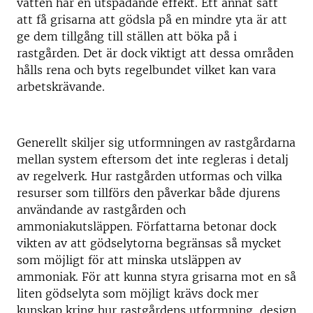
vatten har en utspädande effekt. Ett annat sätt
att få grisarna att gödsla på en mindre yta är att
ge dem tillgång till ställen att böka på i
rastgården. Det är dock viktigt att dessa områden
hålls rena och byts regelbundet vilket kan vara
arbetskrävande.
Generellt skiljer sig utformningen av rastgårdarna
mellan system eftersom det inte regleras i detalj
av regelverk. Hur rastgården utformas och vilka
resurser som tillförs den påverkar både djurens
användande av rastgården och
ammoniakutsläppen. Författarna betonar dock
vikten av att gödselytorna begränsas så mycket
som möjligt för att minska utsläppen av
ammoniak. För att kunna styra grisarna mot en så
liten gödselyta som möjligt krävs dock mer
kunskap kring hur rastgårdens utformning, design