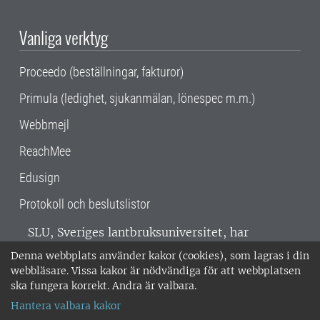
Vanliga verktyg
Proceedo (beställningar, fakturor)
Primula (ledighet, sjukanmälan, lönespec m.m.)
Webbmejl
ReachMee
Edusign
Protokoll och beslutslistor
SLU, Sveriges lantbruksuniversitet, har
verksamhet över hela Sverige. Huvudorter är
Denna webbplats använder kakor (cookies), som lagras i din
Alnarp, Uppsala och Umeå.
SLU är
webbläsare. Vissa kakor är nödvändiga för att webbplatsen
miljöcertifierat enligt ISO 14001. •
Telefon:
ska fungera korrekt. Andra är valbara.
018-67 10 00 • Org nr: 202100-2817 •
Om
Hantera valbara kakor
medarbetarwebben
•
SLU:s fakturaadress
•