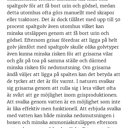
spaltgolv för att få bort urin och gödsel, medan
detta utomhus ofta görs manuellt med skrapor
eller traktorer. Det är dock tillåtet med upp till 50
procent spaltgolv även utomhus vilket kan
minska utsläppen genom att få bort urin och
gödsel. Eftersom grisar föredrar att ligga på helt
golv jämfört med spaltgolv skulle olika golvtyper
även kunna minska risken för att grisarna vilar
och går på toa på samma ställe och därmed
minska risken för nedsmutsning. Om grisarna
ändå väljer att ligga på spalten kan det betyda att
de tycker att det är för varmt. I naturen svalkar
sig grisarna genom att rulla sig i lera vilket ofta
är svårt att ge möjlighet inom grisproduktionen.
Att svalka genom vatten är en möjlighet som inte
är lika effektiv men funktionell. Att erbjuda svalka
med vatten kan både minska nedsmutsningen i
boxen och minska ammoniakutsläppen eftersom