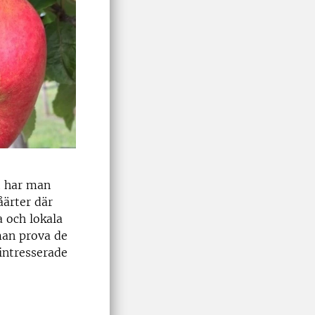
t har man
åärter där
a och lokala
man prova de
 intresserade