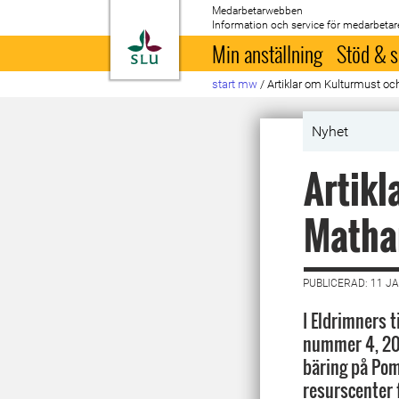
Medarbetarwebben
Information och service för medarbetar
Till startsida
Min anställning
Stöd & s
start mw
/
Artiklar om Kulturmust och
Nyhet
Artikl
Matha
PUBLICERAD: 11 J
I Eldrimners 
nummer 4, 202
bäring på Pom
resurscenter 