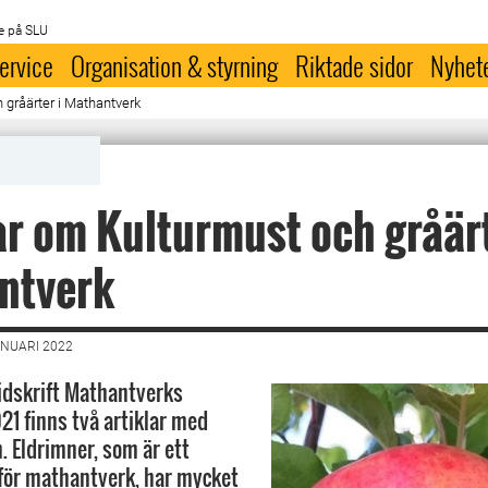
e på SLU
ervice
Organisation & styrning
Riktade sidor
Nyhet
 gråärter i Mathantverk
ar om Kulturmust och gråärt
ntverk
ANUARI 2022
tidskrift Mathantverks
1 finns två artiklar med
. Eldrimner, som är ett
för mathantverk, har mycket