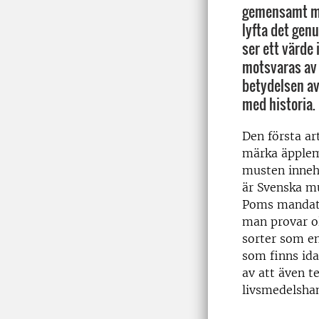
gemensamt me
lyfta det gen
ser ett värde 
motsvaras av 
betydelsen av
med historia.
Den första ar
märka äpple
musten innehå
är Svenska m
Poms mandatso
man provar ol
sorter som e
som finns ida
av att även te
livsmedelsha