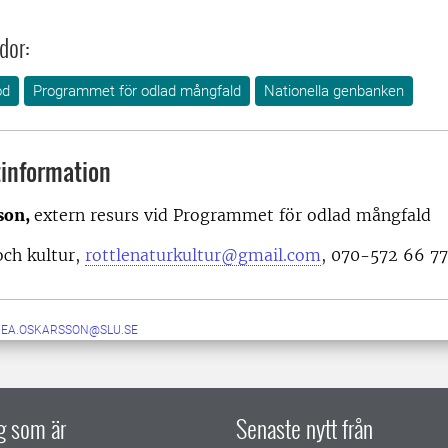
dor:
od
Programmet för odlad mångfald
Nationella genbanken
information
son,
extern resurs vid Programmet för odlad mångfald
och kultur,
rottlenaturkultur@gmail.com
, 070-572 66 77
NEA.OSKARSSON@SLU.SE
ig som är
Senaste nytt från