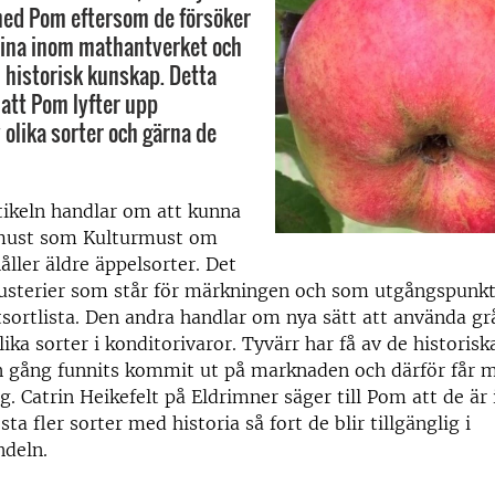
d Pom eftersom de försöker
uina inom mathantverket och
i historisk kunskap. Detta
att Pom lyfter upp
 olika sorter och gärna de
tikeln handlar om att kunna
must som Kulturmust om
ller äldre äppelsorter. Det
usterier som står för märkningen och som utgångspunk
rtlista. Den andra handlar om nya sätt att använda gr
ika sorter i konditorivaror. Tyvärr har få av de historisk
n gång funnits kommit ut på marknaden och därför får 
g. Catrin Heikefelt på Eldrimner säger till Pom att de är
sta fler sorter med historia så fort de blir tillgänglig i
ndeln.