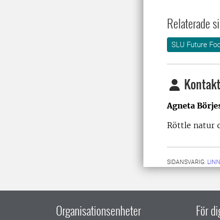
Relaterade si
SLU Future Fo
Kontakt
Agneta Börje
Röttle natur 
SIDANSVARIG:
LIN
Organisationsenheter
För d