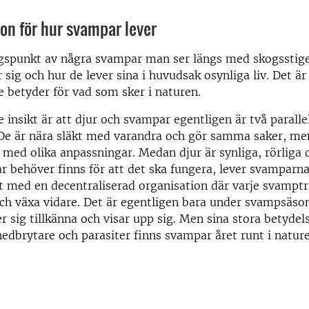
ion för hur svampar lever
spunkt av några svampar man ser längs med skogsstigen
 sig och hur de lever sina i huvudsak osynliga liv. Det är
 betyder för vad som sker i naturen.
 insikt är att djur och svampar egentligen är två parallel
De är nära släkt med varandra och gör samma saker, me
h med olika anpassningar. Medan djur är synliga, rörliga o
r behöver finns för att det ska fungera, lever svamparn
 med en decentraliserad organisation där varje svampt
 och växa vidare. Det är egentligen bara under svampsäs
 sig tillkänna och visar upp sig. Men sina stora betyde
edbrytare och parasiter finns svampar året runt i nature