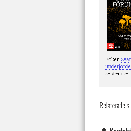
Boken
Svam
underjord
september 
Relaterade si