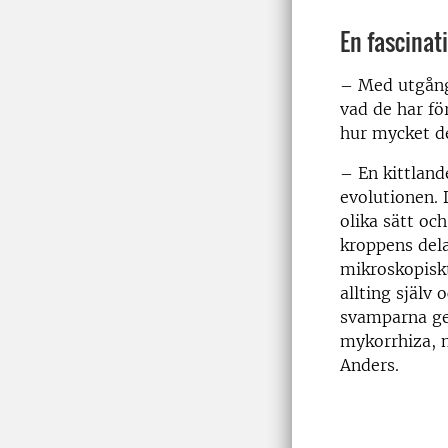
En fascinat
– Med utgång
vad de har för
hur mycket de
– En kittlande
evolutionen. 
olika sätt oc
kroppens dela
mikroskopiskt
allting själv
svamparna ger
mykorrhiza, n
Anders.