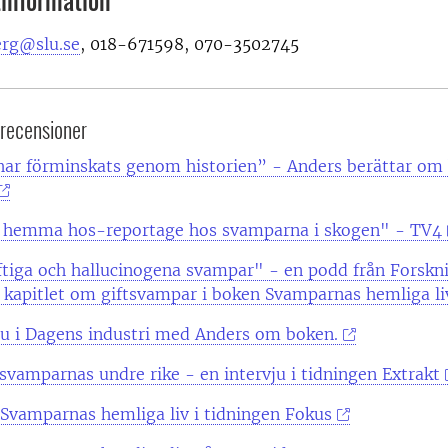
information
erg@slu.se
, 018-671598, 070-3502745
 recensioner
ar förminskats genom historien” - Anders berättar om 
t hemma hos-reportage hos svamparna i skogen" - TV4
ftiga och hallucinogena svampar" - en podd från Forskn
kapitlet om giftsvampar i boken Svamparnas hemliga li
ju i Dagens industri med Anders om boken.
l svamparnas undre rike - en intervju i tidningen Extrakt
Svamparnas hemliga liv i tidningen Fokus