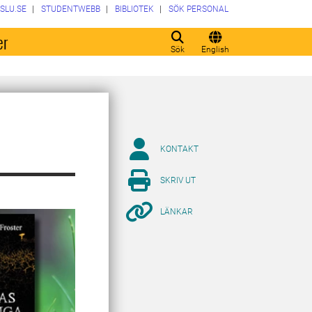
SLU.SE
STUDENTWEBB
BIBLIOTEK
SÖK PERSONAL
er
Sök
English
KONTAKT
SKRIV UT
LÄNKAR