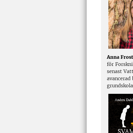
Anna Fros
för Forskni
senast Vatt
avancerad b
grundskola