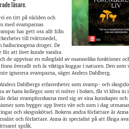
rade läsare.
vi en titt på världen och
ien med svamparnas
vampar har gett oss allt från
ckerheter till tvättmedel,
h hallucinogena droger. De
 för att livet kunde vandra
ch de uppvisar en mångfald av osannolika funktioner oc
finns överallt och är viktiga kuggar i naturen. Den som vi
inte ignorera svamparna, säger Anders Dahlberg.
 Anders Dahlbergs erfarenheter som svamp- och skogsfo
a av hans kollegor som vi möter i boken, får vi kliva in i
är delar svampforskarna med sig av sina kunskaper och 
nismer som bygger upp livets väv och som i dag utmana
ingar och skogsskötsel. Bokens andra författare är Ann
rnalist och författare. Anna är specialist på att fånga av
lättsamt språk.