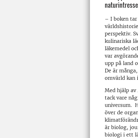
naturintresse
– I boken tar 
världshistor
perspektiv. S
kulinariska lä
läkemedel oc
var avgörande
upp på land o
De är många, 
omvärld kan 
Med hjälp av
tack vare någr
universum. H
över de orga
klimatförändr
är biolog, jou
biologi i ett 