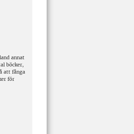
bland annat
tal böcker,
å att fånga
ker för