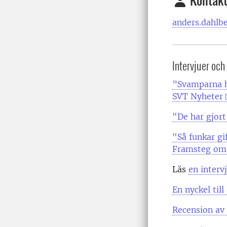
Kontakt
anders.dahlb
Intervjuer och
”Svamparna h
SVT Nyheter
"De har gjor
"Så funkar gi
Framsteg om 
Läs
en interv
En nyckel til
Recension av 