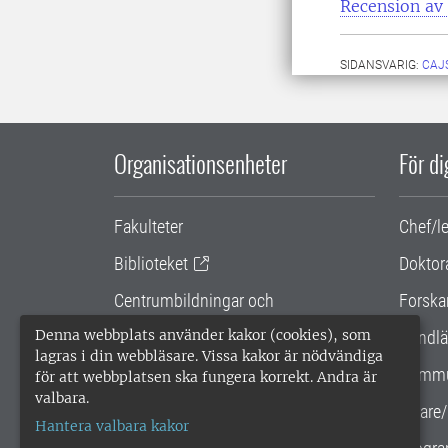
Recension av
SIDANSVARIG:
CAJ
Organisationsenheter
För d
Fakulteter
Chef/l
Biblioteket
Doktor
Centrumbildningar och
Forska
samarbetsprojekt
Denna webbplats använder kakor (cookies), som
Handlä
lagras i din webbläsare. Vissa kakor är nödvändiga
Gemensamma verksamhetsstödet
Kommu
för att webbplatsen ska fungera korrekt. Andra är
valbara.
SLU Holding
Lärare/
Hantera valbara kakor