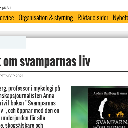
e på SLU
ervice
Organisation & styrning
Riktade sidor
Nyhet
v
 om svamparnas liv
EPTEMBER 2021
rg, professor i mykologi på
nskapsjournalisten Anna
krivit boken ”Svamparnas
liv”, och öppnar med den en
i underjorden för alla
e, skogsälskare och