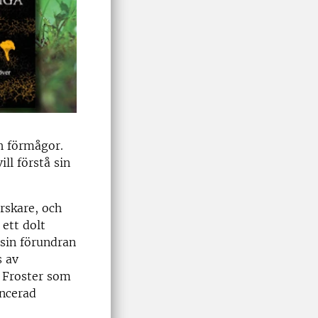
h förmågor.
ll förstå sin
rskare, och
 ett dolt
sin förundran
s av
a Froster som
ancerad