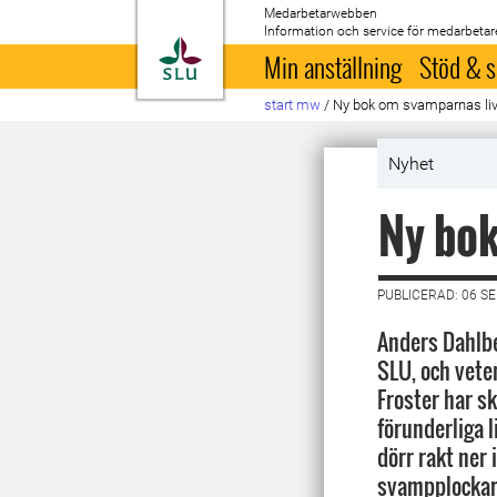
Medarbetarwebben
Information och service för medarbetar
Till startsida
Min anställning
Stöd & s
start mw
/
Ny bok om svamparnas li
Nyhet
Ny bok
PUBLICERAD: 06 S
Anders Dahlbe
SLU, och vete
Froster har s
förunderliga 
dörr rakt ner 
svampplockar