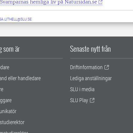
 Svamparnas hemliga liv på Natursidan.se
SA.LITHELL@SLU.SE
ig som är
Senaste nytt från
edare
Driftinformation
and eller handledare
Lediga anställningar
re
SLU i media
ggare
SLU Play
nikatör
studierektor