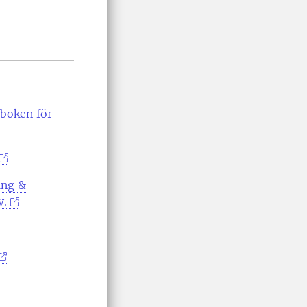
boken för
ing &
v.