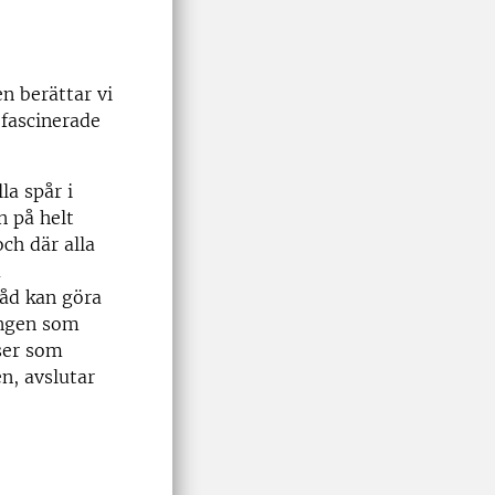
 berättar vi
 fascinerade
la spår i
n på helt
ch där alla
a
råd kan göra
ongen som
lser som
n, avslutar