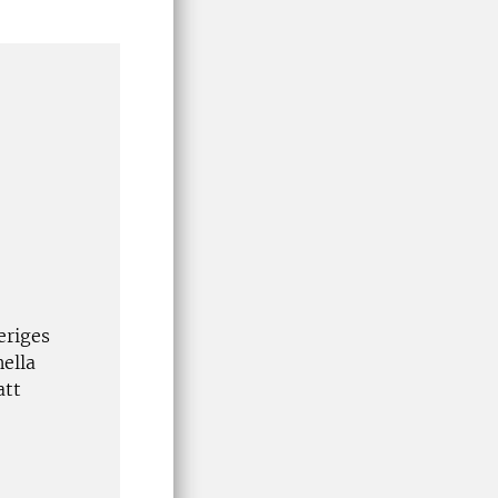
eriges
ella
att