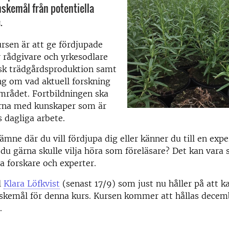
skemål från potentiella
.
rsen är att ge fördjupade
 rådgivare och yrkesodlare
sk trädgårdsproduktion samt
g om vad aktuell forskning
mrådet. Fortbildningen ska
arna med kunskaper som är
s dagliga arbete.
ämne där du vill fördjupa dig eller känner du till en exper
du gärna skulle vilja höra som föreläsare? Det kan vara 
la forskare och experter.
l
Klara Löfkvist
(senast 17/9) som just nu håller på att k
skemål för denna kurs. Kursen kommer att hållas decemb
.