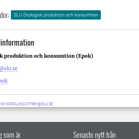
dor:
SLU Ekologisk produktion och konsumtion
information
k produktion och konsumtion (Epok)
@slu.se
pok
NE.NORDLUND.OTHEN@SLU.SE
ig som är
Senaste nytt från