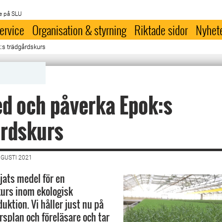
e på SLU
ervice
Organisation & styrning
Riktade sidor
Nyhet
:s trädgårdskurs
d och påverka Epok:s
årdskurs
UGUSTI 2021
jats medel för en
urs inom ekologisk
uktion. Vi håller just nu på
rsplan och föreläsare och tar