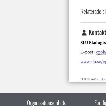
Relaterade si
Kontakt
SLU Ekologis
E-post:
epok
www.slu.se/e
SIDANSVARIG:
JAN
Organisationsenheter
För d