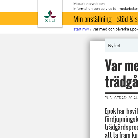
Medarbetarwebben
Information och service för medarbetar
Till startsida
Min anställning
Stöd & s
start mw
/
Var med och påverka Epok
Nyhet
Var me
trädg
PUBLICERAD: 20 A
Epok har bevil
fördjupningsk
trädgårdsprod
att ta fram ku