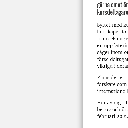
gärna emot ön
kursdeltagare
Syftet med ku
kunskaper för
inom ekologi
en uppdaterin
säger inom o
förse deltag
viktiga i dera
Finns det ett 
forskare som 
internationel
Hör av dig til
behov och ön
februari 2022