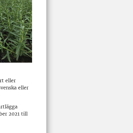
t eller
svenska eller
artlägga
er 2021 till