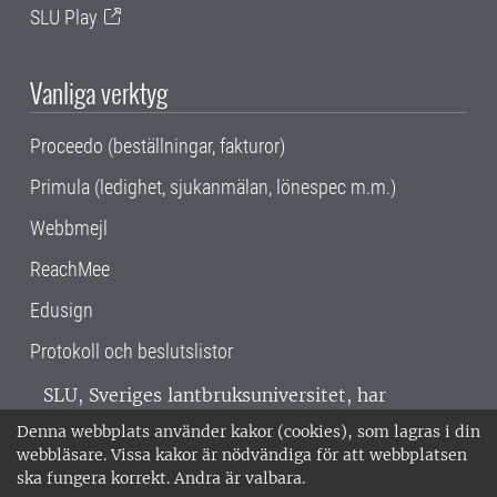
SLU Play
Vanliga verktyg
Proceedo (beställningar, fakturor)
Primula (ledighet, sjukanmälan, lönespec m.m.)
Webbmejl
ReachMee
Edusign
Protokoll och beslutslistor
SLU, Sveriges lantbruksuniversitet, har
verksamhet över hela Sverige. Huvudorter är
Denna webbplats använder kakor (cookies), som lagras i din
Alnarp, Uppsala och Umeå.
SLU är
webbläsare. Vissa kakor är nödvändiga för att webbplatsen
miljöcertifierat enligt ISO 14001. •
Telefon:
ska fungera korrekt. Andra är valbara.