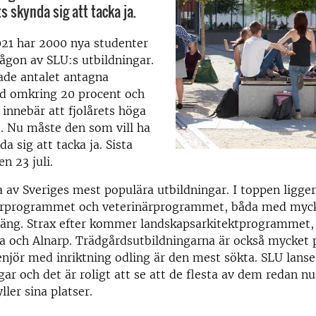
ts skynda sig att tacka ja.
021 har 2000 nya studenter
 någon av SLU:s utbildningar.
ade antalet antagna
d omkring 20 procent och
 innebär att fjolårets höga
s. Nu måste den som vill ha
da sig att tacka ja. Sista
n 23 juli.
 av Sveriges mest populära utbildningar. I toppen ligge
arprogrammet och veterinärprogrammet, båda med myc
äng. Strax efter kommer landskapsarkitektprogrammet,
a och Alnarp. Trädgårdsutbildningarna är också mycket 
njör med inriktning odling är den mest sökta. SLU lanse
gar och det är roligt att se att de flesta av dem redan nu
ller sina platser.