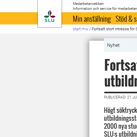
Medarbetarwebben
Information och service för medarbetar
Till startsida
Min anställning
Stöd & s
start mw
/
Fortsatt stort intresse för
Nyhet
Fortsa
utbild
PUBLICERAD: 21 JU
Högt söktryck
utbildningssta
2000 nya stud
SLU:s utbildn