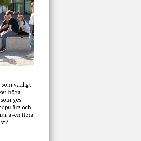
r som vanligt
ket höga
 som ges
populära och
rar även flera
 vid