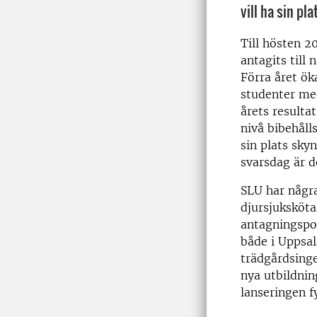
vill ha sin pla
Till hösten 2
antagits till
Förra året ök
studenter me
årets resultat
nivå bibehåll
sin plats skyn
svarsdag är de
SLU har några
djursjuksköt
antagningspo
både i Uppsal
trädgårdsinge
nya utbildnin
lanseringen fy