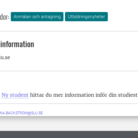
dor:
Anmälan och antagning
Utbildningsnyheter
information
u.se
n
Ny student
hittar du mer information inför din studiest
NA.BACKSTROM@SLU.SE