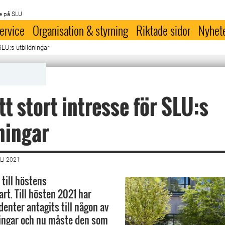
e på SLU
ervice
Organisation & styrning
Riktade sidor
Nyhet
 SLU:s utbildningar
tt stort intresse för SLU:s
ningar
LI 2021
 till höstens
rt. Till hösten 2021 har
enter antagits till någon av
ingar och nu måste den som