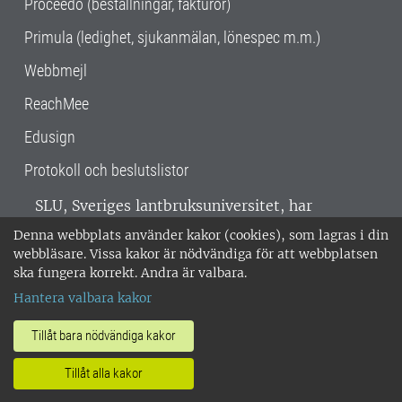
Proceedo (beställningar, fakturor)
Primula (ledighet, sjukanmälan, lönespec m.m.)
Webbmejl
ReachMee
Edusign
Protokoll och beslutslistor
SLU, Sveriges lantbruksuniversitet, har
verksamhet över hela Sverige. Huvudorter är
Denna webbplats använder kakor (cookies), som lagras i din
Alnarp, Uppsala och Umeå.
SLU är
webbläsare. Vissa kakor är nödvändiga för att webbplatsen
miljöcertifierat enligt ISO 14001. •
Telefon:
ska fungera korrekt. Andra är valbara.
018-67 10 00 • Org nr: 202100-2817 •
Om
Hantera valbara kakor
medarbetarwebben
•
SLU:s fakturaadress
•
Om SLU:s webbplatser
•
Vid KRIS
Tillåt bara nödvändiga kakor
•
Hantera kakor
•
Behandling av
Tillåt alla kakor
personuppgifter