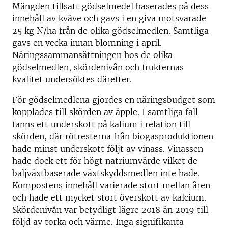
Mängden tillsatt gödselmedel baserades på dess
innehåll av kväve och gavs i en giva motsvarade
25 kg N/ha från de olika gödselmedlen. Samtliga
gavs en vecka innan blomning i april.
Näringssammansättningen hos de olika
gödselmedlen, skördenivån och frukternas
kvalitet undersöktes därefter.
För gödselmedlena gjordes en näringsbudget som
kopplades till skörden av äpple. I samtliga fall
fanns ett underskott på kalium i relation till
skörden, där rötresterna från biogasproduktionen
hade minst underskott följt av vinass. Vinassen
hade dock ett för högt natriumvärde vilket de
baljväxtbaserade växtskyddsmedlen inte hade.
Kompostens innehåll varierade stort mellan åren
och hade ett mycket stort överskott av kalcium.
Skördenivån var betydligt lägre 2018 än 2019 till
följd av torka och värme. Inga signifikanta