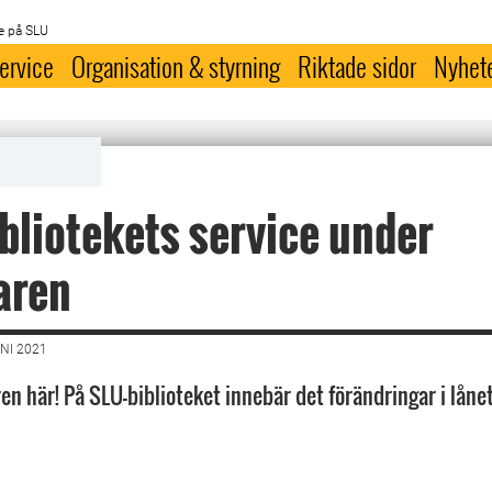
e på SLU
ervice
Organisation & styrning
Riktade sidor
Nyhet
bliotekets service under
aren
NI 2021
n här! På SLU-biblioteket innebär det förändringar i låne