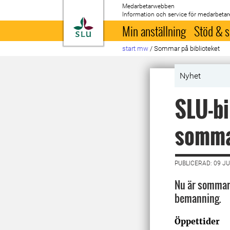
Medarbetarwebben
Information och service för medarbetar
Till startsida
Min anställning
Stöd & s
start mw
/
Sommar på biblioteket
Nyhet
SLU-bi
somm
PUBLICERAD: 09 JU
Nu är sommare
bemanning.
Öppettider