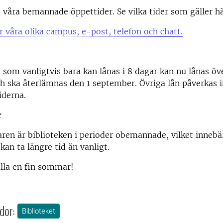
å våra bemannade öppettider. Se vilka tider som gäller h
r våra olika campus, e-post, telefon och chatt.
r som vanligtvis bara kan lånas i 8 dagar kan nu lånas öv
 ska återlämnas den 1 september. Övriga lån påverkas i
derna.
r
n är biblioteken i perioder obemannade, vilket innebär
kan ta längre tid än vanligt.
alla en fin sommar!
dor:
Biblioteket