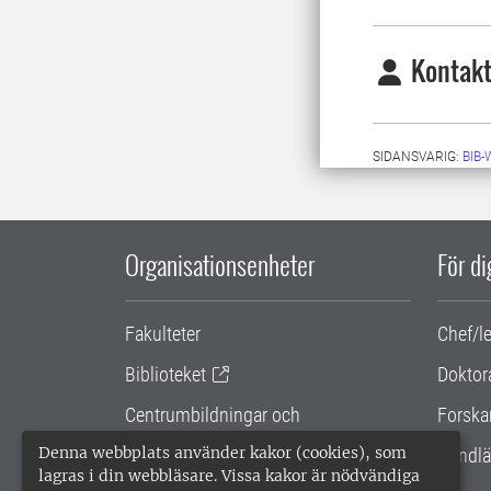
Kontakt
SIDANSVARIG:
BIB
Organisationsenheter
För d
Fakulteter
Chef/l
Biblioteket
Doktor
Centrumbildningar och
Forska
samarbetsprojekt
Denna webbplats använder kakor (cookies), som
Handlä
lagras i din webbläsare. Vissa kakor är nödvändiga
Gemensamma verksamhetsstödet