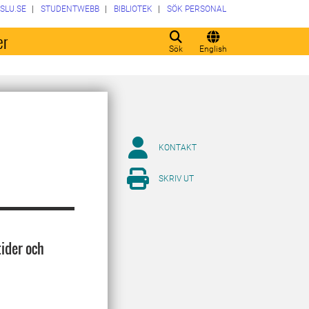
SLU.SE
STUDENTWEBB
BIBLIOTEK
SÖK PERSONAL
er
Sök
English
KONTAKT
SKRIV UT
tider och