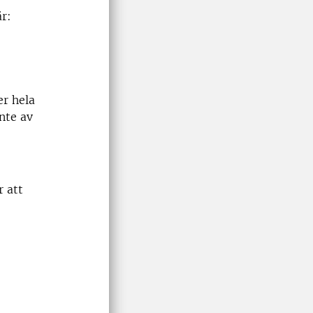
är:
er hela
nte av
 att