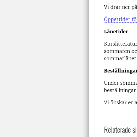
Vi drar ner p
Öppettider fö
Lånetider
Kurslitteratu
sommaren och
sommarlåneti
Beställninga
Under sommare
beställningar 
Vi önskar er 
Relaterade si