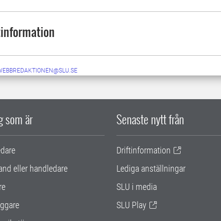
information
-WEBBREDAKTIONEN@SLU.SE
ig som är
Senaste nytt från
edare
Driftinformation
and eller handledare
Lediga anställningar
re
SLU i media
ggare
SLU Play