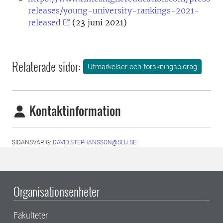
releases/young-university-rankings-2021-
released
(23 juni 2021)
Relaterade sidor:
Utmärkelser och forskningsbidrag
Kontaktinformation
SIDANSVARIG:
DAVID.STEPHANSSON@SLU.SE
Organisationsenheter
Fakulteter