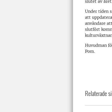
slutet av året
Under tiden 
att uppdatera
användare att
slutfört komm
kulturväxtnam
Huvudman för
Pom.
Relaterade si