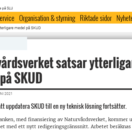
e på SLU
ervice
Organisation & styrning
Riktade sidor
Nyhet
tterligare medel på SKUD
årdsverket satsar ytterliga
 på SKUD
NI 2021
tt uppdatera SKUD till en ny teknisk lösning fortsätter.
anken, med finansiering av Naturvårdsverket, kommer u
tet med ett nytt redigeringsgränssnitt. Arbetet beräknas 