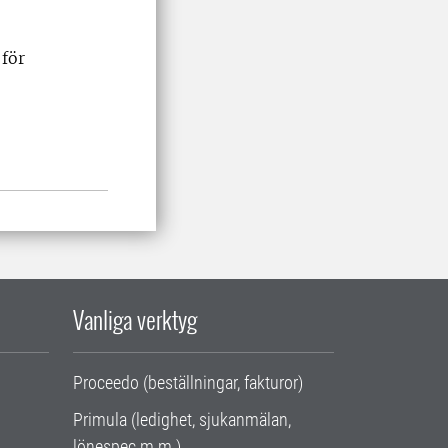
för
valtning
Vanliga verktyg
Proceedo (beställningar, fakturor)
Primula (ledighet, sjukanmälan,
lönespec m.m.)