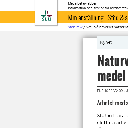
Medarbetarwebben
Information och service för medarbetar
Till startsida
Min anställning
Stöd & s
start mw
/
Naturvårdsverket satsar y
Nyhet
Naturv
medel
PUBLICERAD: 09 JU
Arbetet med a
SLU Artdatab
slutföra arbe