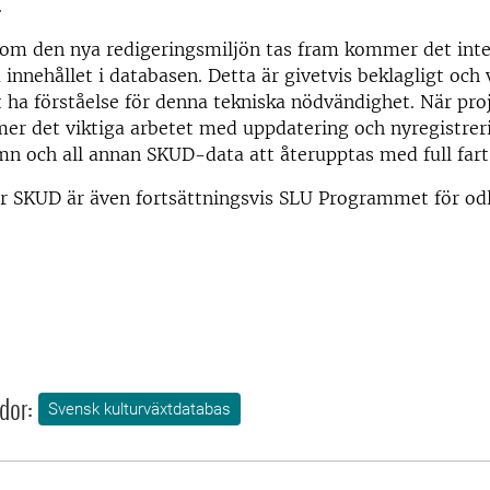
.
som den nya redigeringsmiljön tas fram kommer det inte
 innehållet i databasen. Detta är givetvis beklagligt och
 ha förståelse för denna tekniska nödvändighet. När proj
er det viktiga arbetet med uppdatering och nyregistrer
n och all annan SKUD-data att återupptas med full fart
 SKUD är även fortsättningsvis SLU Programmet för od
dor:
Svensk kulturväxtdatabas