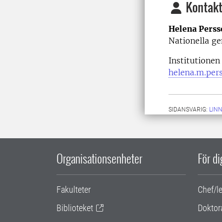
Kontakt
Helena Perss
Nationella g
Institutio
helena.m.per
SIDANSVARIG:
LIN
Organisationsenheter
För d
Fakulteter
Chef/l
Biblioteket
Doktor