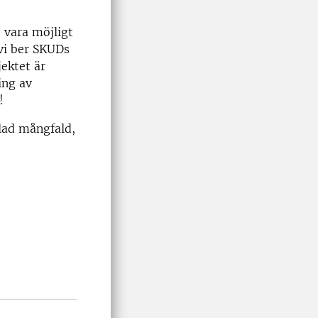
 vara möjligt
 vi ber SKUDs
ektet är
ing av
!
lad mångfald,