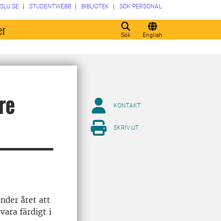
SLU.SE
STUDENTWEBB
BIBLIOTEK
SÖK PERSONAL
er
Sök
English
re
KONTAKT
SKRIV UT
nder året att
vara färdigt i