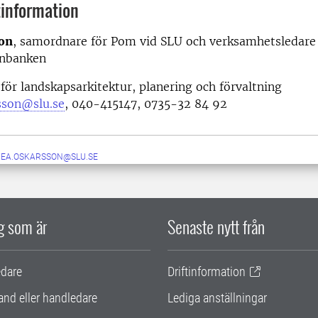
information
on
, samordnare för Pom vid SLU och verksamhetsledare 
enbanken
nen för landskapsarkitektur, planering och för
sson@slu.se
, 040-415147, 0735-32 84 92
NEA.OSKARSSON@SLU.SE
ig som är
Senaste nytt från
edare
Driftinformation
and eller handledare
Lediga anställningar