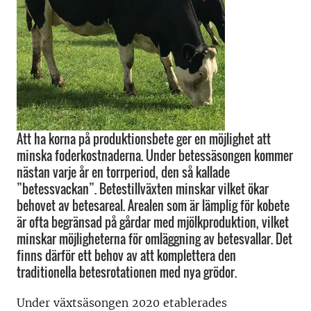
Att ha korna på produktionsbete ger en möjlighet att
minska foderkostnaderna. Under betessäsongen kommer
nästan varje år en torrperiod, den så kallade
”betessvackan”. Betestillväxten minskar vilket ökar
behovet av betesareal. Arealen som är lämplig för kobete
är ofta begränsad på gårdar med mjölkproduktion, vilket
minskar möjligheterna för omläggning av betesvallar. Det
finns därför ett behov av att komplettera den
traditionella betesrotationen med nya grödor.
Under växtsäsongen 2020 etablerades