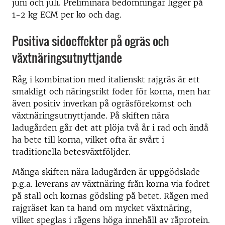
juni och juli. Preliminära bedömningar ligger på
1-2 kg ECM per ko och dag.
Positiva sidoeffekter på ogräs och
växtnäringsutnyttjande
Råg i kombination med italienskt rajgräs är ett
smakligt och näringsrikt foder för korna, men har
även positiv inverkan på ogräsförekomst och
växtnäringsutnyttjande. På skiften nära
ladugården går det att plöja två år i rad och ändå
ha bete till korna, vilket ofta är svårt i
traditionella betesväxtföljder.
Många skiften nära ladugården är uppgödslade
p.g.a. leverans av växtnäring från korna via fodret
på stall och kornas gödsling på betet. Rågen med
rajgräset kan ta hand om mycket växtnäring,
vilket speglas i rågens höga innehåll av råprotein.