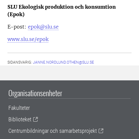
SLU Ekologisk produktion och konsumtion
(Epok)
E-post:
epok@slu.se
www.slu.se/epok
SIDANSVARIG:
JANNE.NORDLUND.OTHEN@SLU.SE
Organisationsenheter
Fakulteter
Biblioteket
Centrumbildningar och samarbetsprojekt