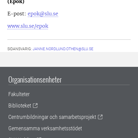
(Epok)
E-post:
epok@slu.se
www.slu.se/epok
SIDANSVARIG:
JANNE.NORDLUND.OTHEN@SLU.SE
Organisationsenheter
Fakulteter
Biblioteket
Centrumbildningar och samarbetsprojekt
Gemensamma verksamhetsstödet