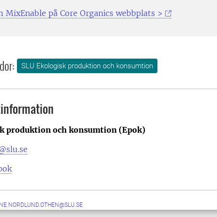
 MixEnable på Core Organics webbplats >
dor:
SLU Ekologisk produktion och konsumtion
information
k produktion och konsumtion (Epok)
@slu.se
pok
NE.NORDLUND.OTHEN@SLU.SE