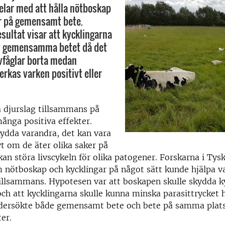
delar med att hålla nötboskap
r på gemensamt bete.
sultat visar att kycklingarna
et gemensamma betet då det
ovfåglar borta medan
rkas varken positivt eller
ra djurslag tillsammans på
ånga positiva effekter.
ydda varandra, det kan vara
vt om de äter olika saker på
kan störa livscykeln för olika patogener. Forskarna i Tysk
 nötboskap och kycklingar på något sätt kunde hjälpa 
tillsammans. Hypotesen var att boskapen skulle skydda k
ch att kycklingarna skulle kunna minska parasittrycket 
dersökte både gemensamt bete och bete på samma plat
er.