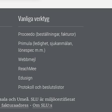
Vanliga verktyg
Proceedo (beställningar, fakturor)
Primula (ledighet, sjukanmälan,
lönespec m.m.)
Webbmejl
ReachMee
Edusign
Protokoll och beslutslistor
ppsala och Umeå.
SLU är miljöcertifierat
 fakturaadress
•
Om SLU:s