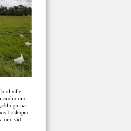
land ville
varandra om
ycklingarna
hos boskapen.
s men vid