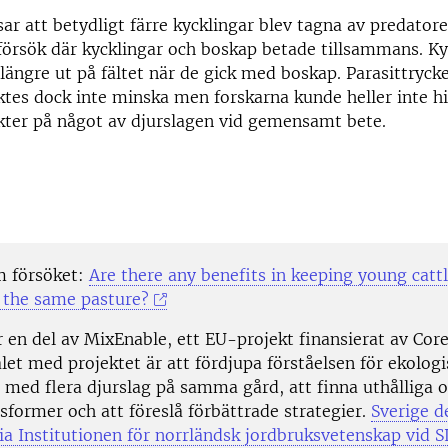
sar att betydligt färre kycklingar blev tagna av predator
försök där kycklingar och boskap betade tillsammans. K
längre ut på fältet när de gick med boskap. Parasittryck
tes dock inte minska men forskarna kunde heller inte hi
kter på något av djurslagen vid gemensamt bete.
m försöket:
Are there any benefits in keeping young catt
n the same pasture?
r en del av MixEnable, ett EU-projekt finansierat av Cor
et med projektet är att fördjupa förståelsen för ekologi
 med flera djurslag på samma gård, att finna uthålliga 
sformer och att föreslå förbättrade strategier.
Sverige de
ia Institutionen för norrländsk jordbruksvetenskap vid S