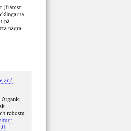
er (främst
ycklingarna
et på
tta några
le and
e Organic
sk
och robusta
ltar i
LU.