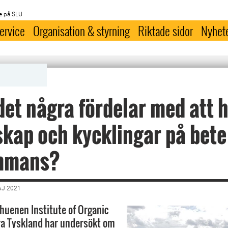
e på SLU
ervice
Organisation & styrning
Riktade sidor
Nyhet
det några fördelar med att h
kap och kycklingar på bete
ammans?
AJ 2021
Thuenen Institute of Organic
ra Tyskland har undersökt om