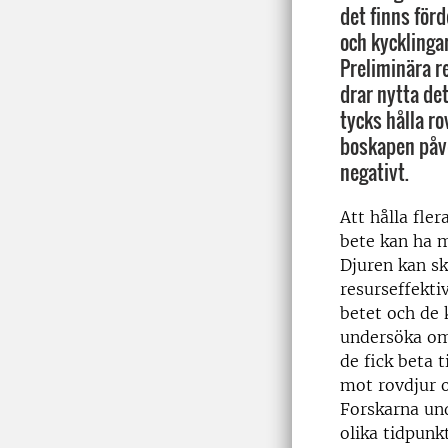
det finns för
och kycklinga
Preliminära re
drar nytta d
tycks hålla r
boskapen påve
negativt.
Att hålla fle
bete kan ha m
Djuren kan sk
resurseffekti
betet och de 
undersöka om
de fick beta 
mot rovdjur o
Forskarna un
olika tidpunkt