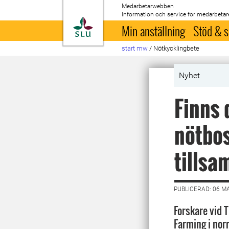
Medarbetarwebben
Information och service för medarbetar
Till startsida
Min anställning
Stöd & s
start mw
/
Nötkycklingbete
Nyhet
Finns 
nötbos
tills
PUBLICERAD: 06 M
Forskare vid 
Farming i nor