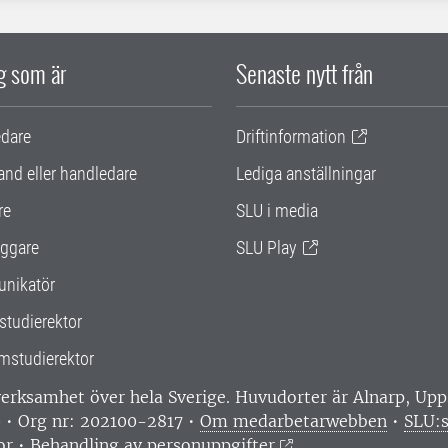
ig som är
Senaste nytt från
edare
Driftinformation
and eller handledare
Lediga anställningar
re
SLU i media
ggare
SLU Play
nikatör
studierektor
mstudierektor
 verksamhet över hela Sverige. Huvudorter är Alnarp, U
0 • Org nr: 202100-2817 •
Om medarbetarwebben
•
SLU:s
or
•
Behandling av personuppgifter