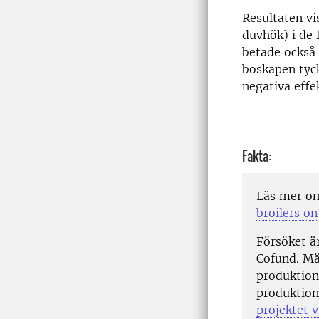
Resultaten vi
duvhök) i de 
betade också 
boskapen tyck
negativa effe
Fakta:
Läs mer o
broilers o
Försöket ä
Cofund. Mål
produktion
produktion
projektet v