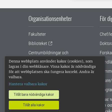
Organisationsenheter
För d
Fakulteter
Chef/l
Biblioteket
Doktor
Centrumbildningar och
Forska
samarbetsprojekt
Denna webbplats använder kakor (cookies), som
Handlä
lagras i din webbläsare. Vissa kakor är nödvändiga
Gemensamma verksamhetsstödet
Kommu
för att webbplatsen ska fungera korrekt. Andra är
valbara.
SLU Holding
Lärare/
Hantera valbara kakor
Progra
Tillåt bara nödvändiga kakor
SLU, Sveriges lantbruksuniversitet, har
enligt ISO 14001. •
Telefon: 018-67 10 0
Tillåt alla kakor
webbplatser
•
Vid KRIS
•
Hantera kak