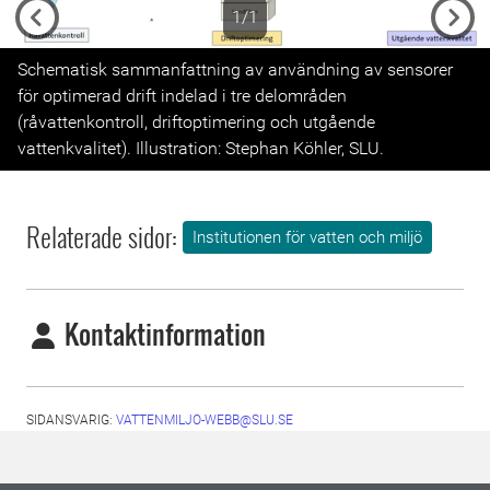
1/1
Previous
Next
Schematisk sammanfattning av användning av sensorer
för optimerad drift indelad i tre delområden
(råvattenkontroll, driftoptimering och utgående
vattenkvalitet). Illustration: Stephan Köhler, SLU.
Relaterade sidor:
Institutionen för vatten och miljö
Kontaktinformation
SIDANSVARIG:
VATTENMILJO-WEBB@SLU.SE