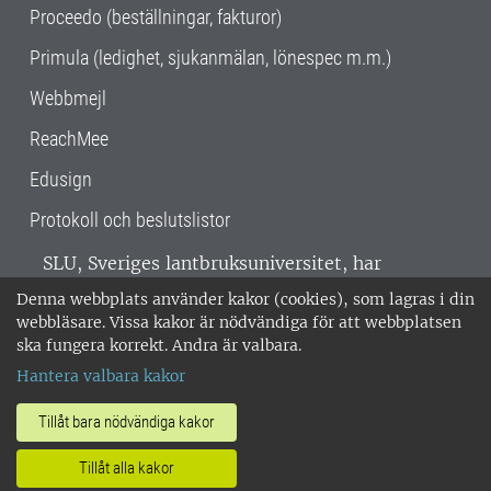
Proceedo (beställningar, fakturor)
Primula (ledighet, sjukanmälan, lönespec m.m.)
Webbmejl
ReachMee
Edusign
Protokoll och beslutslistor
SLU, Sveriges lantbruksuniversitet, har
verksamhet över hela Sverige. Huvudorter är
Denna webbplats använder kakor (cookies), som lagras i din
Alnarp, Uppsala och Umeå.
SLU är
webbläsare. Vissa kakor är nödvändiga för att webbplatsen
miljöcertifierat enligt ISO 14001. •
Telefon:
ska fungera korrekt. Andra är valbara.
018-67 10 00 • Org nr: 202100-2817 •
Om
Hantera valbara kakor
medarbetarwebben
•
SLU:s fakturaadress
•
Om SLU:s webbplatser
•
Vid KRIS
Tillåt bara nödvändiga kakor
•
Hantera kakor
•
Behandling av
Tillåt alla kakor
personuppgifter