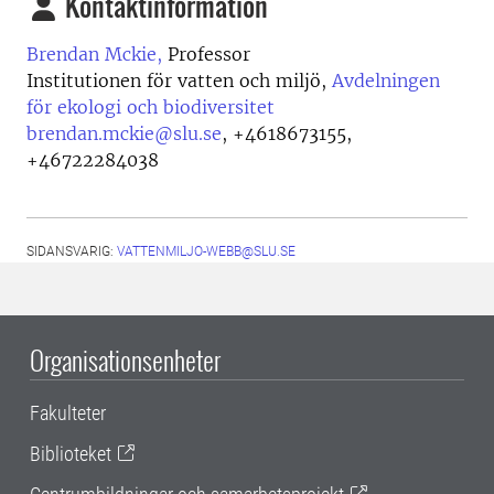
Kontaktinformation
Brendan Mckie,
Professor
Institutionen för vatten och miljö,
Avdelningen
för ekologi och biodiversitet
brendan.mckie@slu.se
,
+4618673155,
+46722284038
SIDANSVARIG:
VATTENMILJO-WEBB@SLU.SE
Organisationsenheter
Fakulteter
Biblioteket