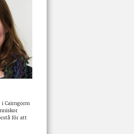
t i Cairngorm
änniskor
rstå för att