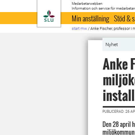
Medarbetarwebben
Information och service för medarbetar
Till startsida
Min anställning
Stöd & s
start mw
/
Anke Fischer, professor i 
Nyhet
Anke F
miljök
instal
PUBLICERAD: 26 AP
Den 28 april h
miljökommuni