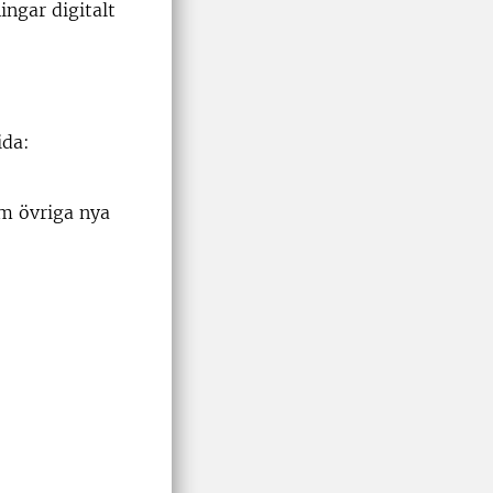
ingar digitalt
ida:
om övriga nya