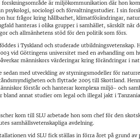
s forskningsområde är miljökommunikation där hon kom
ån psykologi, sociologi och förvaltningsstudier. I sin for
n hur frågor kring hållbarhet, klimatförändringar, natu
gfald hanteras i olika grupper i samhället, särskilt när d
gor och allmänhetens stöd för den politik som förs.
föddes i Tyskland och studerade utbildningsvetenskap. 
2003 vid Göttingens universitet med en avhandling om h
åverkar människors värderingar kring förändringar i nat
 sedan med utveckling av styrningsmodeller för naturre
tåndsmyndigheten och flyttade 2005 till Skottland. Henn
änniskor förstår och hanterar komplexa miljö- och samh
r bland annat studier om legal och illegal jakt i Tanzani
scher kom till SLU arbetade hon som chef för den skots
utes samhällsvetenskapliga avdelning.
tallationen vid SLU fick ställas in förra året på grund a