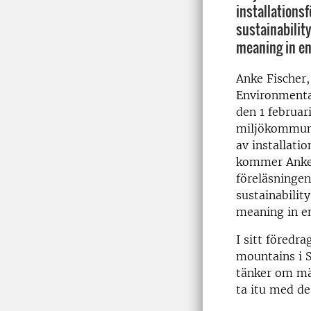
installations
sustainability
meaning in e
Anke Fischer,
Environmenta
den 1 februar
miljökommuni
av installati
kommer Anke 
föreläsningen
sustainabilit
meaning in e
I sitt föredr
mountains i S
tänker om män
ta itu med de