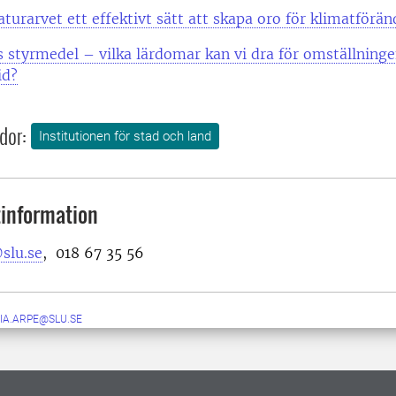
aturarvet ett effektivt sätt att skapa oro för klimatförän
 styrmedel – vilka lärdomar kan vi dra för omställninge
id?
dor:
Institutionen för stad och land
information
slu.se
, 018 67 35 56
IA.ARPE@SLU.SE