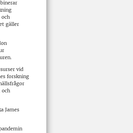
binerar
skning
r och
et gäller
Hon
ur
uren.
surser vid
es forskning
ällsfrågor
a och
ka James
v pandemin