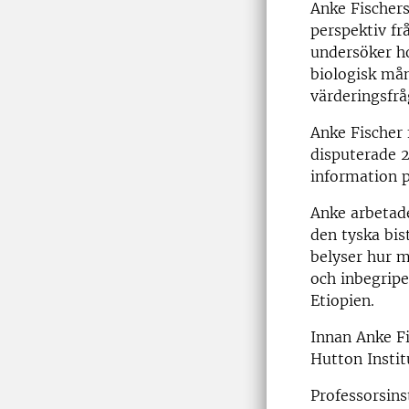
Anke Fischer
perspektiv fr
undersöker ho
biologisk mån
värderingsfrå
Anke Fischer 
disputerade 
information p
Anke arbetade
den tyska bis
belyser hur m
och inbegripe
Etiopien.
Innan Anke Fi
Hutton Instit
Professorsins