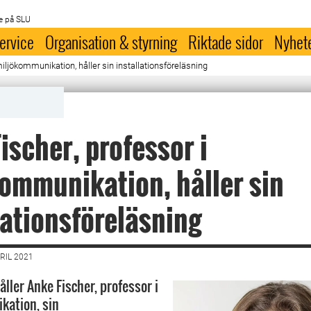
e på SLU
ervice
Organisation & styrning
Riktade sidor
Nyhet
miljökommunikation, håller sin installationsföreläsning
ischer, professor i
ommunikation, håller sin
lationsföreläsning
RIL 2021
åller Anke Fischer, professor i
kation, sin