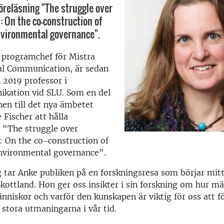
föreläsning "The struggle over
: On the co-construction of
nvironmental governance".
 programchef för Mistra
l Communication, är sedan
i 2019 professor i
kation vid SLU. Som en del
onen till det nya ämbetet
Fischer att hålla
 "The struggle over
y: On the co-construction of
nvironmental governance".
ag tar Anke publiken på en forskningsresa som börjar mit
kottland. Hon ger oss insikter i sin forskning om hur m
niskor och varför den kunskapen är viktig för oss att fö
 stora utmaningarna i vår tid.