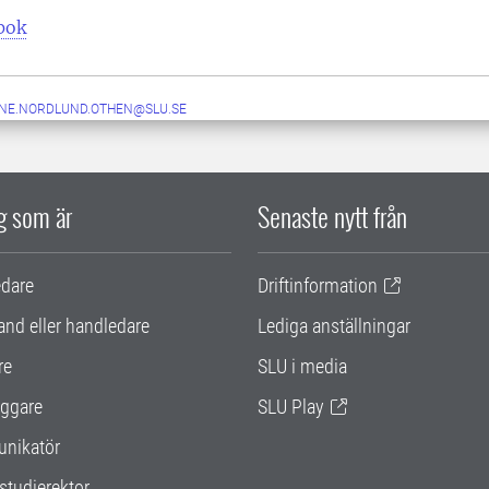
pok
NE.NORDLUND.OTHEN@SLU.SE
ig som är
Senaste nytt från
edare
Driftinformation
and eller handledare
Lediga anställningar
re
SLU i media
ggare
SLU Play
nikatör
studierektor