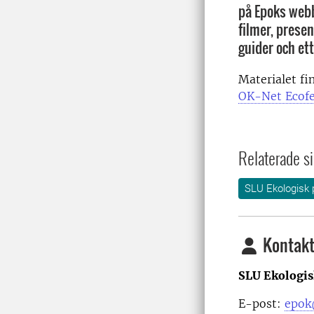
på Epoks webb
filmer, presen
guider och et
Materialet fi
OK-Net Ecof
Relaterade si
SLU Ekologisk 
Kontakt
SLU Ekologis
E-post:
epok