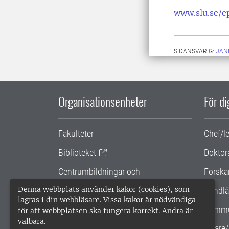
www.slu.se/e
SIDANSVARIG:
JAN
Organisationsenheter
För d
Fakulteter
Chef/l
Biblioteket
Doktor
Centrumbildningar och
Forska
samarbetsprojekt
Denna webbplats använder kakor (cookies), som
Handlä
lagras i din webbläsare. Vissa kakor är nödvändiga
Gemensamma verksamhetsstödet
Kommu
för att webbplatsen ska fungera korrekt. Andra är
valbara.
SLU Holding
Lärare/