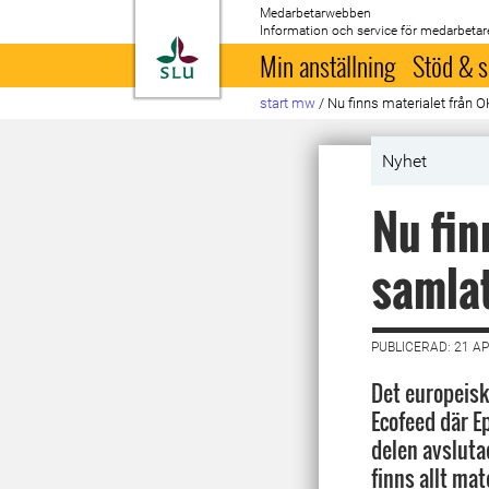
Medarbetarwebben
Information och service för medarbetar
Till startsida
Min anställning
Stöd & s
start mw
/
Nu finns materialet från 
Nyhet
Nu fin
samla
PUBLICERAD: 21 AP
Det europeisk
Ecofeed där E
delen avsluta
finns allt ma