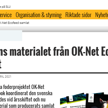
e på SLU
ervice
Organisation & styrning
Riktade sidor
Nyhet
OK-Net Ecofeed samlat
ns materialet från OK-Net E
t
RIL 2021
a foderprojektet OK-Net
pok koordinerat den svenska
des vid årsskiftet och nu
terial som producerats samlat