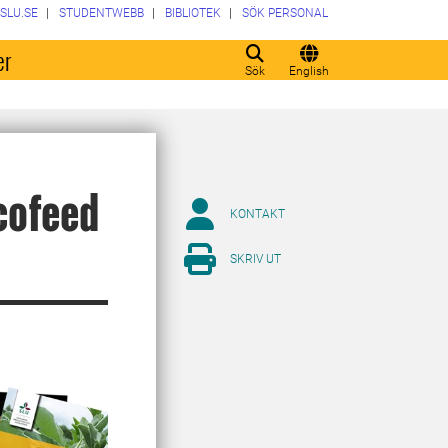
SLU.SE
STUDENTWEBB
BIBLIOTEK
SÖK PERSONAL
er
Sök
English
cofeed
KONTAKT
SKRIV UT