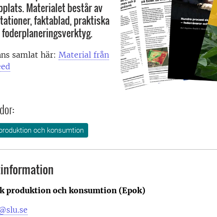
plats. Materialet består av
tationer, faktablad, praktiska
t foderplaneringsverktyg.
nns samlat här:
Material från
eed
dor:
produktion och konsumtion
information
k produktion och konsumtion (Epok)
@slu.se