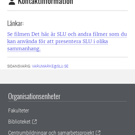
Kontaktinformation
Länkar:
Se filmen Det här är SLU och andra filmer som du
kan använda för att presentera SLU i olika
sammanhang.
SIDANSVARIG:
VARUMARKE@SLU.SE
Organisationsenheter
Fakulteter
Biblioteket
Centrumbildningar och samarbetsprojekt