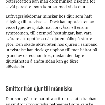
betesrotation kan man dock minska riskerna för
såväl parasiter som kontakt med vilda djur.
Luftvägssjukdomar minskar hos djur som haft
tillgång till utevistelse. Dock kan upptäckten av
vissa typer av sjukdomar försvåras eftersom
symptomen, till exempel hostningar, kan vara
svårare att upptäcka när djuren hålls på större
ytor. Den ökade aktiviteten hos djuren i samband
utevistelse kan dock ge upphov till mer hältor på
grund av osteochondros, medan den lägre
djurtätheten å andra sidan kan ge färre
klövskador.
Smittor från djur till människa
Djur som går ute har ofta större risk att drabbas
av smittor (zoonotiska patogener) som kanske