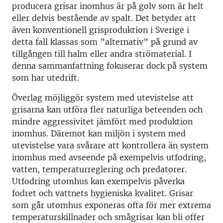
producera grisar inomhus är på golv som är helt
eller delvis bestående av spalt. Det betyder att
även konventionell grisproduktion i Sverige i
detta fall klassas som ”alternativ” på grund av
tillgången till halm eller andra strömaterial. I
denna sammanfattning fokuserar dock på system
som har utedrift.
Överlag möjliggör system med utevistelse att
grisarna kan utföra fler naturliga beteenden och
mindre aggressivitet jämfört med produktion
inomhus. Däremot kan miljön i system med
utevistelse vara svårare att kontrollera än system
inomhus med avseende på exempelvis utfodring,
vatten, temperaturreglering och predatorer.
Utfodring utomhus kan exempelvis påverka
fodret och vattnets hygieniska kvalitet. Grisar
som går utomhus exponeras ofta för mer extrema
temperaturskillnader och smågrisar kan bli offer