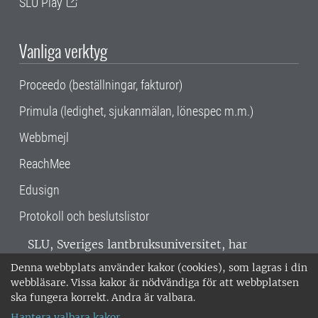
SLU Play
Vanliga verktyg
Proceedo (beställningar, fakturor)
Primula (ledighet, sjukanmälan, lönespec m.m.)
Webbmejl
ReachMee
Edusign
Protokoll och beslutslistor
SLU, Sveriges lantbruksuniversitet, har
verksamhet över hela Sverige. Huvudorter är
Denna webbplats använder kakor (cookies), som lagras i din
Alnarp, Uppsala och Umeå.
SLU är
webbläsare. Vissa kakor är nödvändiga för att webbplatsen
miljöcertifierat enligt ISO 14001. •
Telefon:
ska fungera korrekt. Andra är valbara.
018-67 10 00 • Org nr: 202100-2817 •
Om
Hantera valbara kakor