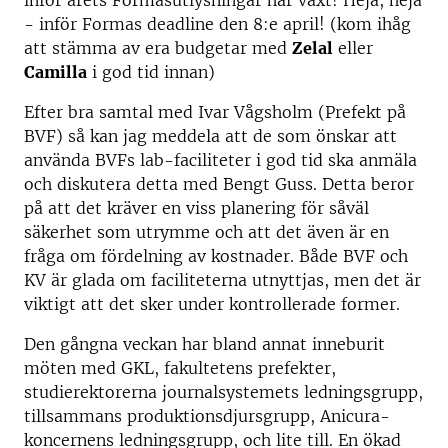
inför årets Formasutlysningar har växt! Heja, heja
- inför Formas deadline den 8:e april! (kom ihåg
att stämma av era budgetar med
Zelal
eller
Camilla
i god tid innan)
Efter bra samtal med Ivar Vågsholm (Prefekt på
BVF) så kan jag meddela att de som önskar att
använda BVFs lab-faciliteter i god tid ska anmäla
och diskutera detta med Bengt Guss. Detta beror
på att det kräver en viss planering för såväl
säkerhet som utrymme och att det även är en
fråga om fördelning av kostnader. Både BVF och
KV är glada om faciliteterna utnyttjas, men det är
viktigt att det sker under kontrollerade former.
Den gångna veckan har bland annat inneburit
möten med GKL, fakultetens prefekter,
studierektorerna journalsystemets ledningsgrupp,
tillsammans produktionsdjursgrupp, Anicura-
koncernens ledningsgrupp, och lite till. En ökad