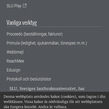
SLU Play
Vanliga verktyg
Proceedo (beställningar, fakturor)
Primula (ledighet, sjukanmälan, lönespec m.m.)
Webbmejl
ReachMee
Edusign
Protokoll och beslutslistor
SLU, Sveriges lantbruksuniversitet, har
verksamhet över hela Sverige. Huvudorter är
Denna webbplats använder kakor (cookies), som lagras i din
Alnarp, Uppsala och Umeå.
SLU är
webbläsare. Vissa kakor är nödvändiga för att webbplatsen
miljöcertifierat enligt ISO 14001. •
Telefon:
ska fungera korrekt. Andra är valbara.