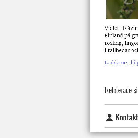
Violett blåvi
Finland på gr
rosling, ling
i tallhedar o
Ladda ner hög
Relaterade si
Kontakt