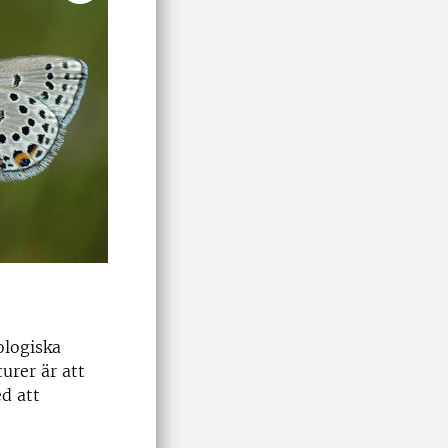
ologiska
urer är att
ed att