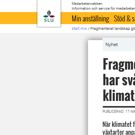
Medarbetarwebben
Information och service för medarbetar
Till startsida
Min anställning
Stöd & s
start mw
/
Fragmenterat landskap gör a
Nyhet
Fragme
har sv
klimat
PUBLICERAD: 17 M
När klimatet 
växtarter anp