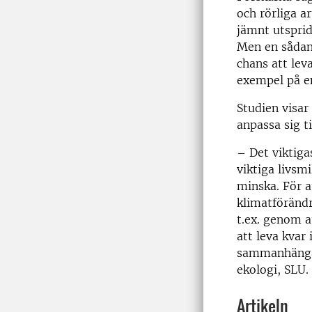
och rörliga a
jämnt utspridd
Men en sådan 
chans att lev
exempel på en
Studien visar
anpassa sig t
– Det viktigas
viktiga livsm
minska. För a
klimatförändr
t.ex. genom a
att leva kvar
sammanhängand
ekologi, SLU.
Artikeln