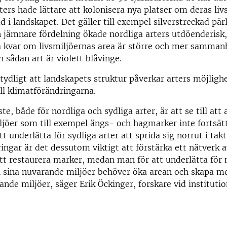
rters hade lättare att kolonisera nya platser om deras liv
 i landskapet. Det gäller till exempel silverstreckad pärl
jämnare fördelning ökade nordliga arters utdöenderisk,
a kvar om livsmiljöernas area är större och mer samman
 sådan art är violett blåvinge.
 tydligt att landskapets struktur påverkar arters möjlighe
ill klimatförändringarna.
te, både för nordliga och sydliga arter, är att se till att
iljöer som till exempel ängs- och hagmarker inte fortsätt
tt underlätta för sydliga arter att sprida sig norrut i ta
ingar är det dessutom viktigt att förstärka ett nätverk a
tt restaurera marker, medan man för att underlätta för 
 i sina nuvarande miljöer behöver öka arean och skapa m
e miljöer, säger Erik Öckinger, forskare vid institutio