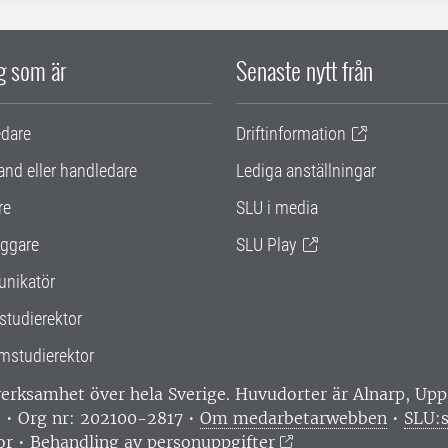
ig som är
Senaste nytt från
edare
Driftinformation
and eller handledare
Lediga anställningar
re
SLU i media
ggare
SLU Play
nikatör
studierektor
mstudierektor
 verksamhet över hela Sverige. Huvudorter är Alnarp, U
0 • Org nr: 202100-2817 •
Om medarbetarwebben
•
SLU:s
or
•
Behandling av personuppgifter