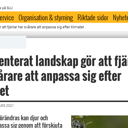
e på SLU
ervice
Organisation & styrning
Riktade sidor
Nyhet
tt fjärilar har svårare att anpassa sig efter klimatet
nterat landskap gör att fjä
årare att anpassa sig efter
et
ARS 2021
förändras kan djur och
assa sig genom att förskjuta