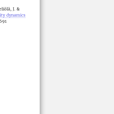
iölä, J. &
ity dynamics
13691