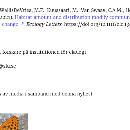
 WallisDeVries, M.F., Kuussaari, M., Van Swaay, C.A.M., Hel
(2021).
Habitat amount and distribution modify commun
e change
.
Ecology Letters
. https://doi.org/10.1111/ele.
, forskare på institutionen för ekologi
@slu.se
s av media i samband med denna nyhet)