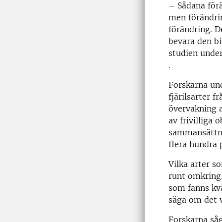
– Sådana förä
men förändri
förändring. D
bevara den b
studien under
.
Forskarna und
fjärilsarter 
övervakning a
av frivilliga 
sammansättnin
flera hundra p
Vilka arter s
runt omkring.
som fanns kva
säga om det 
Forskarna såg