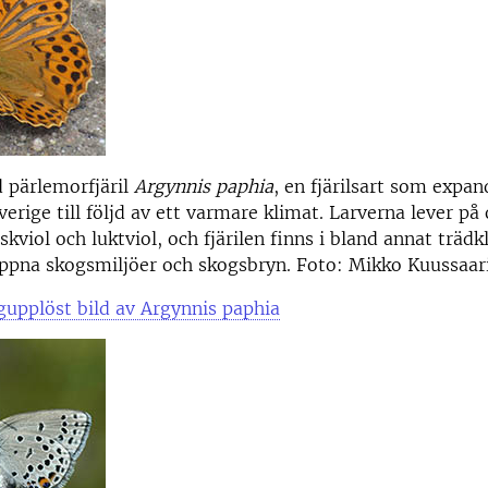
d pärlemorfjäril
Argynnis paphia
, en fjärilsart som expan
erige till följd av ett varmare klimat. Larverna lever på 
skviol och luktviol, och fjärilen finns i bland annat träd
ppna skogsmiljöer och skogsbryn. Foto: Mikko Kuussaari
upplöst bild av Argynnis paphia