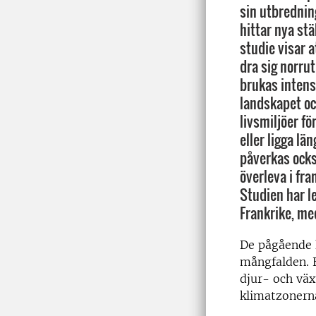
sin utbredning
hittar nya stäl
studie visar a
dra sig norru
brukas intens
landskapet oc
livsmiljöer fö
eller ligga lä
påverkas ocks
överleva i fr
Studien har l
Frankrike, me
De pågående 
mångfalden. E
djur- och väx
klimatzonerna