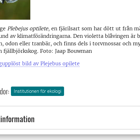
nge
Plebejus optilete
, en fjärilsart som har dött ut från m
und av klimatförändringarna. Den violetta blåvingen är 
on, odon eller tranbär, och finns dels i torvmossar och my
ch fjällbjörkskog. Foto: Jaap Bouwman
upplöst bild av Plejebus opilete
dor:
Institutionen för ekologi
information