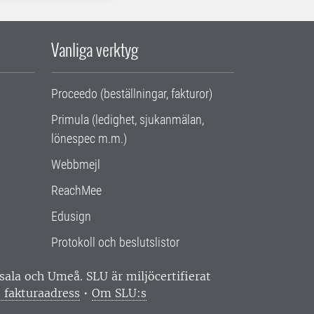
Vanliga verktyg
Proceedo (beställningar, fakturor)
Primula (ledighet, sjukanmälan,
lönespec m.m.)
Webbmejl
ReachMee
Edusign
Protokoll och beslutslistor
ppsala och Umeå.
SLU är miljöcertifierat
 fakturaadress
•
Om SLU:s