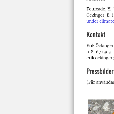
Fourcade, Y.,
Öckinger, E. 
under climat
Kontakt
Erik Öckinger
018-672303
erik.ockinger
Pressbilder
(Får använda