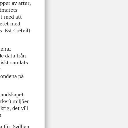
pper av arter,
limatets
et med att
betet med
s-Est Créteil)
ndrar
de data från
iskt samlats
r
tiondena på
 landskapet
rker) miljöer
tig, det vill
a.
a för. Sydliga