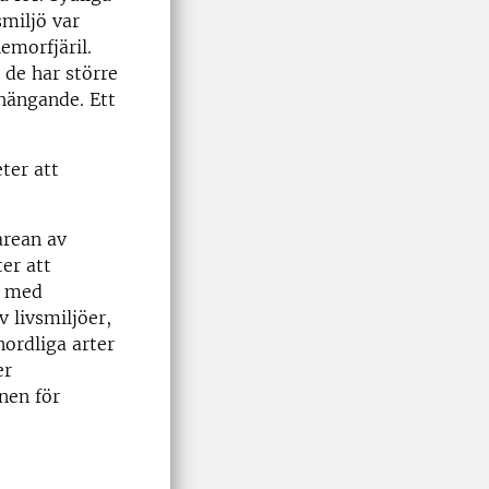
smiljö var
emorfjäril.
 de har större
hängande. Ett
ter att
 arean av
er att
kt med
v livsmiljöer,
nordliga arter
er
nen för