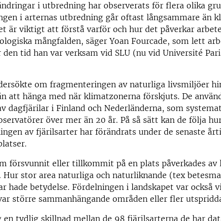
ndringar i utbredning har observerats för flera olika gru
ngen i arternas utbredning går oftast långsammare än k
et är viktigt att förstå varför och hur det påverkar arbet
iologiska mångfalden, säger Yoan Fourcade, som lett ar
 den tid han var verksam vid SLU (nu vid Université Pari
ersökte om fragmenteringen av naturliga livsmiljöer hi
från att hänga med när klimatzonerna förskjuts. De använ
v dagfjärilar i Finland och Nederländerna, som systemat
observatörer över mer än 20 år. På så sätt kan de följa hu
gen av fjärilsarter har förändrats under de senaste år
latser.
om försvunnit eller tillkommit på en plats påverkades av
 Hur stor area naturliga och naturliknande (tex betesma
r hade betydelse. Fördelningen i landskapet var också vik
var större sammanhängande områden eller fler utspridd
 en tydlig skillnad mellan de 98 fjärilsarterna de har dat