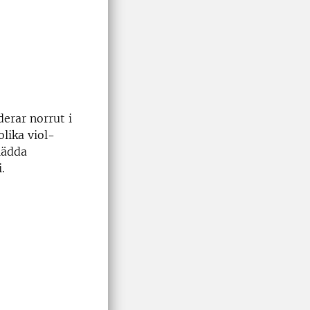
derar norrut i
olika viol-
klädda
.