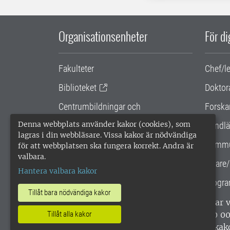
Organisationsenheter
För d
Fakulteter
Chef/l
Biblioteket
Doktor
Centrumbildningar och
Forska
samarbetsprojekt
Denna webbplats använder kakor (cookies), som
Handlä
lagras i din webbläsare. Vissa kakor är nödvändiga
Gemensamma verksamhetsstödet
Kommu
för att webbplatsen ska fungera korrekt. Andra är
valbara.
SLU Holding
Lärare/
Hantera valbara kakor
Progra
Tillåt bara nödvändiga kakor
SLU, Sveriges lantbruksuniversitet, har
enligt ISO 14001. •
Telefon: 018-67 10 0
Tillåt alla kakor
webbplatser
•
Vid KRIS
•
Hantera kak