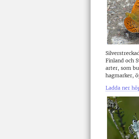
Silverstrecka
Finland och Sv
arter, som bu
hagmarker, ö
Ladda ner hög