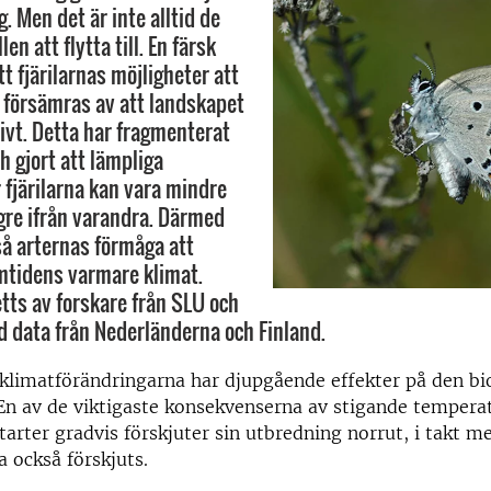
. Men det är inte alltid de
len att flytta till. En färsk
tt fjärilarnas möjligheter att
t försämras av att landskapet
ivt. Detta har fragmenterat
h gjort att lämpliga
r fjärilarna kan vara mindre
ngre ifrån varandra. Därmed
å arternas förmåga att
amtidens varmare klimat.
etts av forskare från SLU och
d data från Nederländerna och Finland.
klimatförändringarna har djupgående effekter på den bi
n av de viktigaste konsekvenserna av stigande temperat
tarter gradvis förskjuter sin utbredning norrut, i takt m
 också förskjuts.