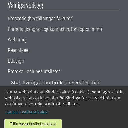
Vanliga verktyg
Proceedo (beställningar, fakturor)
Primula (ledighet, sjukanmälan, lönespec m.m.)
Webbmejl
ReachMee
Edusign
Protokoll och beslutslistor
SLU, Sveriges lantbruksuniversitet, har
verksamhet över hela Sverige. Huvudorter är
Denna webbplats använder kakor (cookies), som lagras i din
Alnarp, Uppsala och Umeå.
SLU är
webbläsare. Vissa kakor är nödvändiga för att webbplatsen
miljöcertifierat enligt ISO 14001. •
Telefon:
ska fungera korrekt. Andra är valbara.
018-67 10 00 • Org nr: 202100-2817 •
Om
Hantera valbara kakor
medarbetarwebben
•
SLU:s fakturaadress
•
Om SLU:s webbplatser
•
Vid KRIS
Tillåt bara nödvändiga kakor