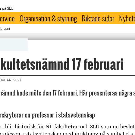
e på SLU
ervice
Organisation & styrning
Riktade sidor
Nyhet
bruari
akultetsnämnd 17 februari
EBRUARI 2021
snämnd hade möte den 17 februari. Här presenteras några 
 rekryterar en professor i statsvetenskap
ri blir historisk för NJ-fakulteten och SLU som nu beslut
professor i statsvetenskap med inriktning på samhällets 