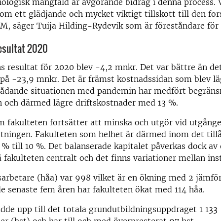
ologisk mångfald är avgörande bidrag i denna process. V
om ett glädjande och mycket viktigt tillskott till den f
M, säger Tuija Hilding-Rydevik som är föreståndare för
esultat 2020
s resultat för 2020 blev -4,2 mnkr. Det var bättre än d
på -23,9 mnkr. Det är främst kostnadssidan som blev lä
rådande situationen med pandemin har medfört begränsn
 och därmed lägre driftskostnader med 13 %.
m fakulteten fortsätter att minska och utgör vid utgång
tningen. Fakulteten som helhet är därmed inom det till
3 % till 10 %. Det balanserade kapitalet påverkas dock av 
 fakulteten centralt och det finns variationer mellan ins
sarbetare (håa) var 998 vilket är en ökning med 2 jämfö
e senaste fem åren har fakulteten ökat med 114 håa.
dde upp till det totala grundutbildningsuppdraget 1 133