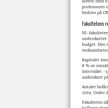
arbete med bi
professuren s
bedrivs på CB
Fakultetens r
NJ-fakulteten
underskottet 
budget. Den 
verksamheten
Kapitalet ino
8 % av omsät
intervallet -
underskott på
Antalet helår
2019. Under d
Fakulteten nå