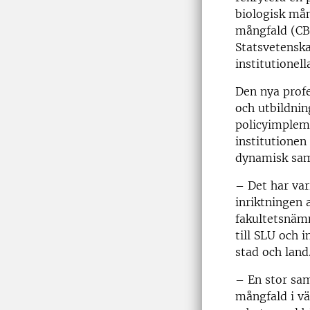
biologisk mån
mångfald (CBM
Statsvetenska
institutionel
Den nya prof
och utbildning
policyimpleme
institutionen
dynamisk sam
– Det har var
inriktningen 
fakultetsnämn
till SLU och 
stad och land
– En stor sam
mångfald i vä