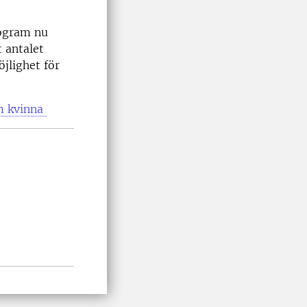
rogram nu
 antalet
jlighet för
om kvinna