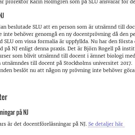
 är prorektor Karin Holmgren som på SLU ansvarar för de
NJ
dan beslutade SLU att en person som är utnämnd till doc
te inte behöver genomgå en ny docentprövning då den pe
id SLU om vissa formalia är uppfyllda. Nu har den första
d på NJ enligt denna praxis. Det är Björn Rogell på insti
urser som blivit utnämnd till docent i ämnet biologi med
n utnämndes till docent på Stockholms universitet 2017.
nden beslöt nu att någon ny prövning inte behöver göra
ter
ningar på NJ
rs är det docentföreläsningar på NJ.
Se detaljer här