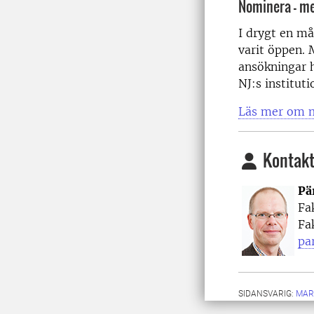
Nominera – me
I drygt en må
varit öppen. 
ansökningar h
NJ:s instituti
Läs mer om m
Kontakt
Pä
Fa
Fa
pa
SIDANSVARIG:
MAR