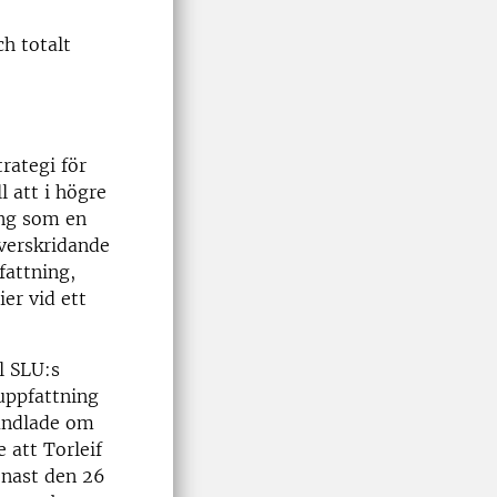
h totalt
rategi för
l att i högre
ing som en
överskridande
pfattning,
er vid ett
l SLU:s
uppfattning
handlade om
att Torleif
enast den 26