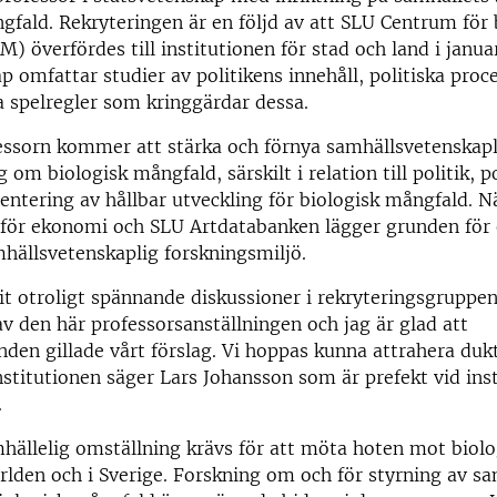
gfald. Rekryteringen är en följd av att SLU Centrum för 
) överfördes till institutionen för stad och land i janua
p omfattar studier av politikens innehåll, politiska proc
la spelregler som kringgärdar dessa.
essorn kommer att stärka och förnya samhällsvetenskapl
 om biologisk mångfald, särskilt i relation till politik, p
ntering av hållbar utveckling för biologisk mångfald. Nä
 för ekonomi och SLU Artdatabanken lägger grunden för 
hällsvetenskaplig forskningsmiljö.
it otroligt spännande diskussioner i rekryteringsgruppen
av den här professorsanställningen och jag är glad att
den gillade vårt förslag. Vi hoppas kunna attrahera duk
institutionen säger Lars Johansson som är prefekt vid ins
.
hällelig omställning krävs för att möta hoten mot biolo
rlden och i Sverige. Forskning om och för styrning av s