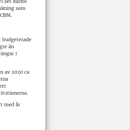
i ser därför
orskning som
 CBM.
et budgeterade
gre än
ingar i
en av 2020 ca
åtna
ett
titutionerna.
rt med år