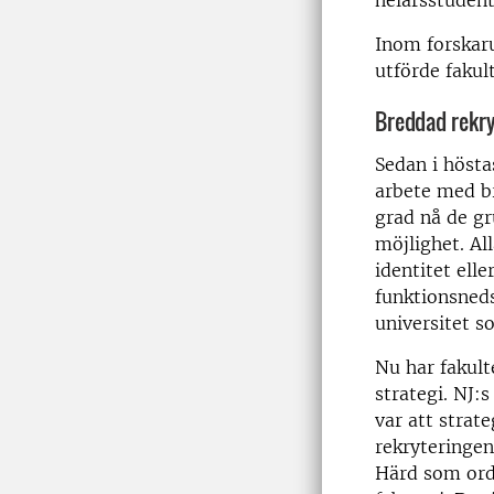
helårsstudent
Inom forskaru
utförde fakul
Breddad rekry
Sedan i hösta
arbete med br
grad nå de gr
möjlighet. Al
identitet elle
funktionsneds
universitet s
Nu har fakult
strategi. NJ:
var att strat
rekryteringe
Härd som ordf