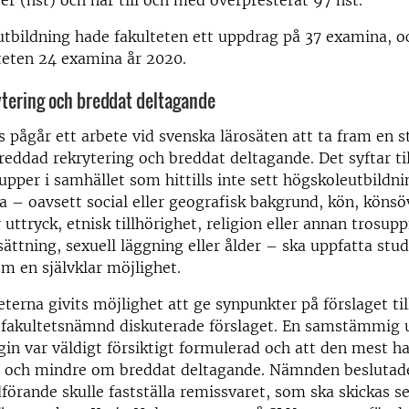
er (hst) och har till och med överpresterat 97 hst.
tbildning hade fakulteten ett uppdrag på 37 examina, oc
teten 24 examina år 2020.
tering och breddat deltagande
s pågår ett arbete vid svenska lärosäten att ta fram en st
eddad rekrytering och breddat deltagande. Det syftar til
upper i samhället som hittills inte sett högskoleutbildn
la – oavsett social eller geografisk bakgrund, kön, köns
r uttryck, etnisk tillhörighet, religion eller annan trosup
ättning, sexuell läggning eller ålder – ska uppfatta studi
om en självklar möjlighet.
eterna givits möjlighet att ge synpunkter på förslaget til
s fakultetsnämnd diskuterade förslaget. En samstämmig 
egin var väldigt försiktigt formulerad och att den mest 
n och mindre om breddat deltagande. Nämnden beslutade 
örande skulle fastställa remissvaret, som ska skickas s