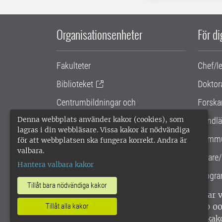
Organisationsenheter
För d
Fakulteter
Chef/l
Biblioteket
Doktor
Centrumbildningar och
Forska
samarbetsprojekt
Denna webbplats använder kakor (cookies), som
Handlä
lagras i din webbläsare. Vissa kakor är nödvändiga
Gemensamma verksamhetsstödet
Kommu
för att webbplatsen ska fungera korrekt. Andra är
valbara.
SLU Holding
Lärare/
Hantera valbara kakor
Progra
Tillåt bara nödvändiga kakor
SLU, Sveriges lantbruksuniversitet, har
enligt ISO 14001. •
Telefon: 018-67 10 0
Tillåt alla kakor
webbplatser
•
Vid KRIS
•
Hantera kak