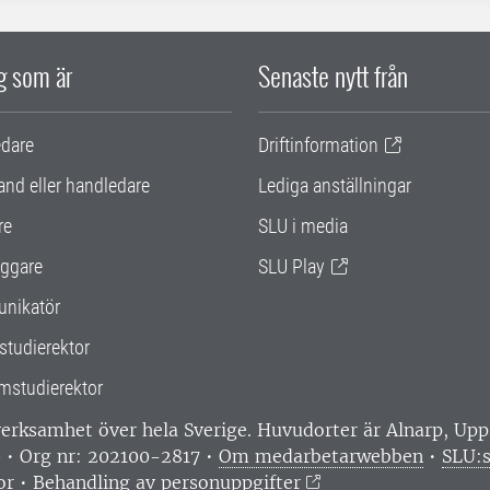
ig som är
Senaste nytt från
edare
Driftinformation
and eller handledare
Lediga anställningar
re
SLU i media
ggare
SLU Play
nikatör
studierektor
mstudierektor
 verksamhet över hela Sverige. Huvudorter är Alnarp, U
0 • Org nr: 202100-2817 •
Om medarbetarwebben
•
SLU:s
or
•
Behandling av personuppgifter