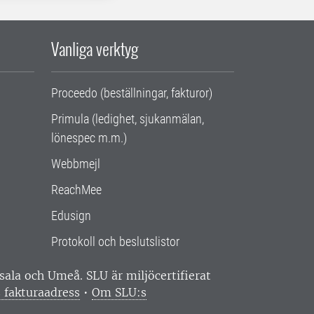
Vanliga verktyg
Proceedo (beställningar, fakturor)
Primula (ledighet, sjukanmälan,
lönespec m.m.)
Webbmejl
ReachMee
Edusign
Protokoll och beslutslistor
ppsala och Umeå.
SLU är miljöcertifierat
 fakturaadress
•
Om SLU:s