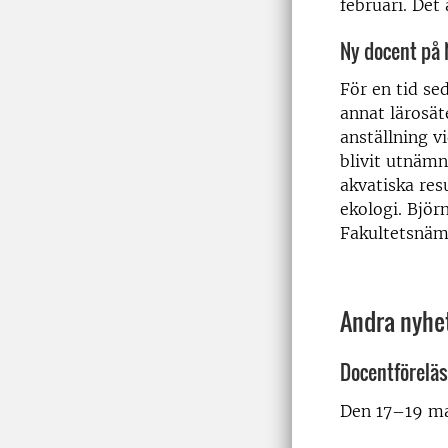
februari. Det
Ny docent på 
För en tid se
annat lärosä
anställning v
blivit utnämn
akvatiska res
ekologi. Björ
Fakultetsnäm
Andra nyhe
Docentföreläs
Den 17–19 ma