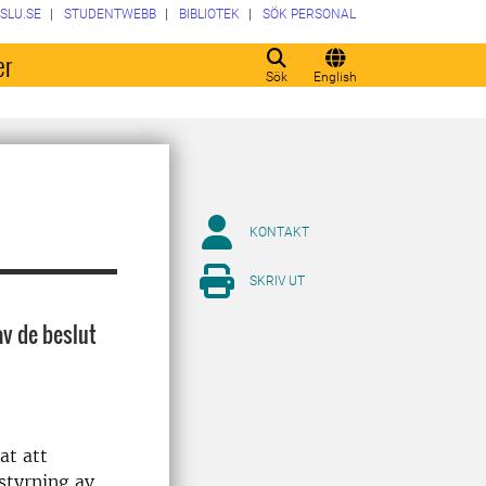
SLU.SE
STUDENTWEBB
BIBLIOTEK
SÖK PERSONAL
er
Sök
English
KONTAKT
SKRIV UT
av de beslut
at att
styrning av