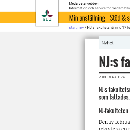
Medarbetarwebben
Information och service för medarbetar
Till startsida
Min anställning
Stöd & s
start mw
/
NJ:s fakultetsnämnd 17 fe
Nyhet
NJ:s f
PUBLICERAD: 24 F
NJ:s fakultet
som fattades.
NJ-fakulteten
Den 17 februa
rekrytera en 