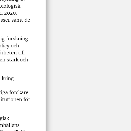
biologisk
ri 2020.
esser samt de
ig forskning
olicy och
rheten till
en stark och
 kring
tiga forskare
titutionen för
gisk
amhällens