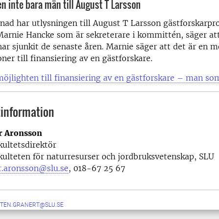
n inte bara män till August T Larsson
nad har utlysningen till August T Larsson gästforskarp
Marnie Hancke som är sekreterare i kommittén, säger att
ar sjunkit de senaste åren. Marnie säger att det är en mö
oner till finansiering av en gästforskare.
öjlighten till finansiering av en gästforskare – man s
information
r Aronsson
kultetsdirektör
kulteten för naturresurser och jordbruksvetenskap, SLU
r.aronsson@slu.se
, 018-67 25 67
TEN.GRANERT@SLU.SE