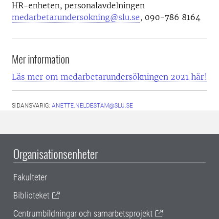
HR-enheten, personalavdelningen
medarbetarundersokning@slu.se
, 090-786 8164
Mer information
Läs mer om medarbetarundersökningen 2021 här!
SIDANSVARIG:
ANETTE.NELDESTAM@SLU.SE
Organisationsenheter
Fakulteter
Biblioteket
Centrumbildningar och samarbetsprojekt