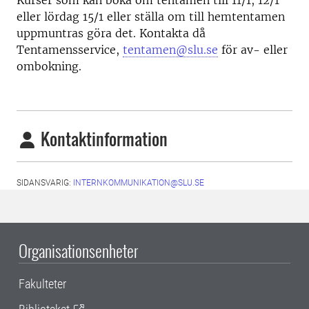
Kurser som kan boka om tentamen till 11/1, 12/1
eller lördag 15/1 eller ställa om till hemtentamen
uppmuntras göra det. Kontakta då
Tentamensservice,
tentamen@slu.se
för av- eller
ombokning.
Kontaktinformation
SIDANSVARIG:
INTERNKOMMUNIKATION@SLU.SE
Organisationsenheter
Fakulteter