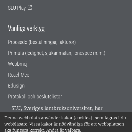
SLU Play
Vanliga verktyg
Proceedo (beställningar, fakturor)
Primula (ledighet, sjukanmälan, lönespec m.m.)
Webbmejl
ReachMee
Edusign
Protokoll och beslutslistor
SLU, Sveriges lantbruksuniversitet, har
verksamhet över hela Sverige. Huvudorter är
Denna webbplats använder kakor (cookies), som lagras i din
Alnarp, Uppsala och Umeå.
SLU är
webbläsare. Vissa kakor är nödvändiga för att webbplatsen
miljöcertifierat enligt ISO 14001. •
Telefon:
ska fungera korrekt. Andra är valbara.