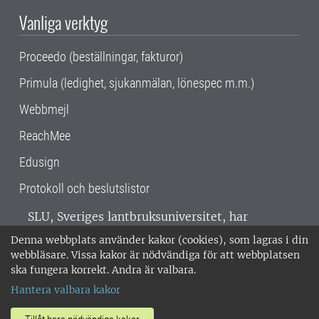
Vanliga verktyg
Proceedo (beställningar, fakturor)
Primula (ledighet, sjukanmälan, lönespec m.m.)
Webbmejl
ReachMee
Edusign
Protokoll och beslutslistor
SLU, Sveriges lantbruksuniversitet, har
verksamhet över hela Sverige. Huvudorter är
Denna webbplats använder kakor (cookies), som lagras i din
Alnarp, Uppsala och Umeå.
SLU är
webbläsare. Vissa kakor är nödvändiga för att webbplatsen
miljöcertifierat enligt ISO 14001. •
Telefon:
ska fungera korrekt. Andra är valbara.
018-67 10 00 • Org nr: 202100-2817 •
Om
Hantera valbara kakor
medarbetarwebben
•
SLU:s fakturaadress
•
Om SLU:s webbplatser
•
Vid KRIS