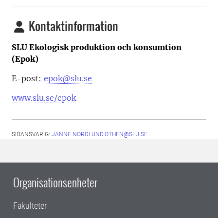
Kontaktinformation
SLU Ekologisk produktion och konsumtion
(Epok)
E-post:
epok@slu.se
www.slu.se/epok
SIDANSVARIG:
JANNE.NORDLUND.OTHEN@SLU.SE
Organisationsenheter
Fakulteter