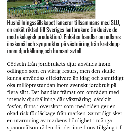
Hushållningssällskapet lanserar tillsammans med SLU,
en enkät riktad till Sveriges lantbrukare (inklusive de
med ekologisk produktion). Enkäten handlar om odlares
önskemål och synpunkter på växtnäring från kretslopp
inom djurhållning och humant avfall.
Gödseln från jordbrukets djur används inom
odlingen som en viktig resurs, men den skulle
kunna användas effektivare än idag och samtidigt
öka miljöprestandan inom svenskt jordbruk på
flera sätt. Det handlar främst om områden med
intensiv djurhållning där växtnäring, särskilt
fosfor, finns i överskott som med tiden ger en
ökad risk för läckage från marken. Samtidigt sker
en utarmning av markens bördighet i många
spannmålsområden där det inte finns tillgång till