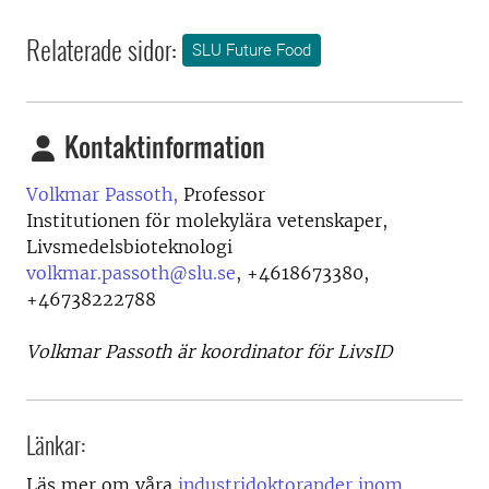
Relaterade sidor:
SLU Future Food
Kontaktinformation
Volkmar Passoth,
Professor
Institutionen för molekylära vetenskaper,
Livsmedelsbioteknologi
volkmar.passoth@slu.se
,
+4618673380,
+46738222788
Volkmar Passoth är koordinator för LivsID
Länkar:
Läs mer om våra
industridoktorander inom