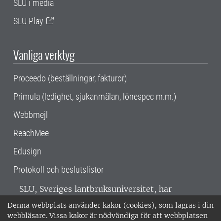
SLU i media
SLU Play
Vanliga verktyg
Proceedo (beställningar, fakturor)
Primula (ledighet, sjukanmälan, lönespec m.m.)
Webbmejl
ReachMee
Edusign
Protokoll och beslutslistor
SLU, Sveriges lantbruksuniversitet, har
verksamhet över hela Sverige. Huvudorter är
Denna webbplats använder kakor (cookies), som lagras i din
Alnarp, Uppsala och Umeå.
SLU är
webbläsare. Vissa kakor är nödvändiga för att webbplatsen