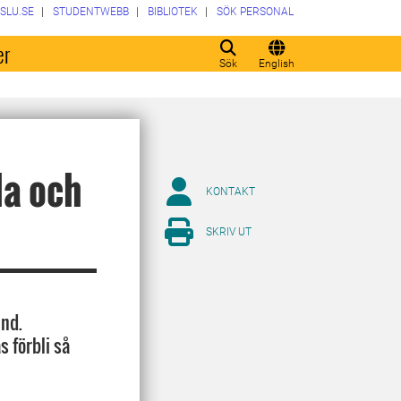
SLU.SE
STUDENTWEBB
BIBLIOTEK
SÖK PERSONAL
er
Sök
English
la och
KONTAKT
SKRIV UT
und.
s förbli så