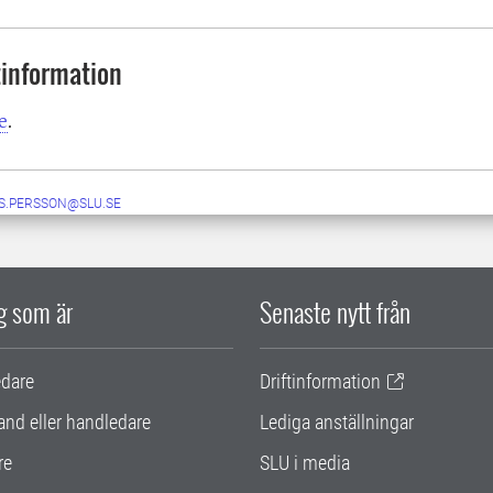
information
e
.
S.PERSSON@SLU.SE
ig som är
Senaste nytt från
edare
Driftinformation
and eller handledare
Lediga anställningar
re
SLU i media