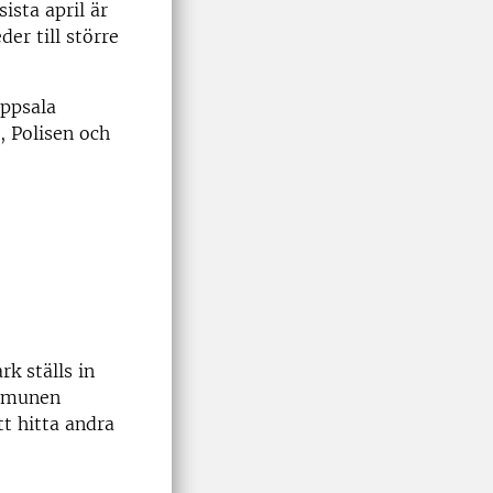
ista april är
er till större
Uppsala
 Polisen och
k ställs in
ommunen
t hitta andra