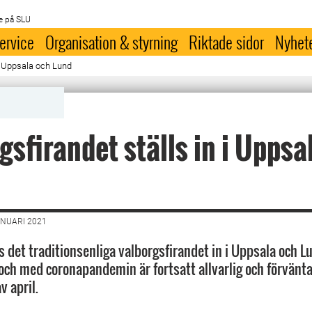
e på SLU
ervice
Organisation & styrning
Riktade sidor
Nyhet
 i Uppsala och Lund
gsfirandet ställs in i Uppsa
ANUARI 2021
ls det traditionsenliga valborgsfirandet in i Uppsala och L
 och med coronapandemin är fortsatt allvarlig och förvänta
v april.