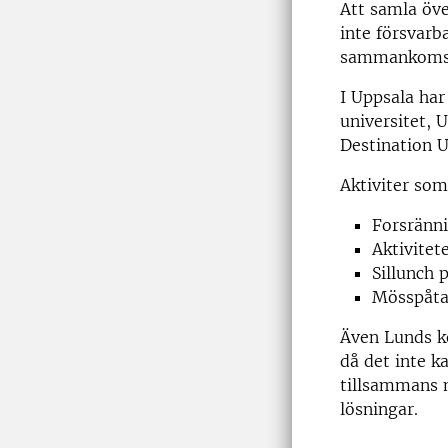
Att samla öve
inte försvarb
sammankomste
I Uppsala har
universitet,
Destination U
Aktiviter som
Forsränn
Aktivite
Sillunch 
Mösspåta
Även Lunds ko
då det inte k
tillsammans m
lösningar.