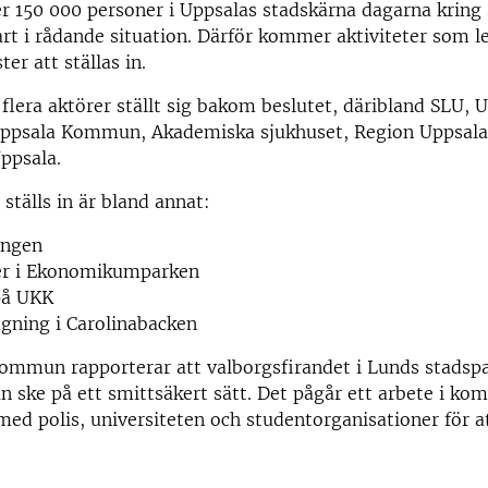
r 150 000 personer i Uppsalas stadskärna dagarna kring s
art i rådande situation. Därför kommer aktiviteter som led
r att ställas in.
 flera aktörer ställt sig bakom beslutet, däribland SLU, 
 Uppsala Kommun, Akademiska sjukhuset, Region Uppsala,
ppsala.
 ställs in är bland annat:
ingen
ter i Ekonomikumparken
på UKK
gning i Carolinabacken
mmun rapporterar att valborgsfirandet i Lunds stadspar
an ske på ett smittsäkert sätt. Det pågår ett arbete i k
ed polis, universiteten och studentorganisationer för at