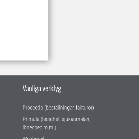
Vanliga verktyg
Proceedo (beställningar, fakturor)
Primula (ledighet, sjukanmälan,
lönespec m.m.)
Webbmejl