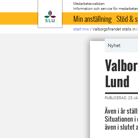
Medarbetarwebben
Information och service för medarbetar
Till startsida
Min anställning
Stöd & s
start mw
/
Valborgsfirandet ställs in
Nyhet
Valbor
Lund
PUBLICERAD: 25 J
Även i år stäl
Situationen i
även i slutet a