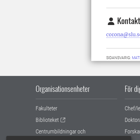
Kontakt
corona@slu.s
SIDANSVARIG:
MAT
Organisationsenheter
För d
Fakulteter
Chef/l
Biblioteket
Doktor
Centrumbildningar och
Forska
samarbetsprojekt