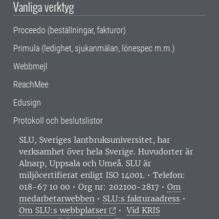
Vanliga verktyg
Proceedo (beställningar, fakturor)
Primula (ledighet, sjukanmälan, lönespec m.m.)
Webbmejl
ReachMee
Edusign
Protokoll och beslutslistor
SLU, Sveriges lantbruksuniversitet, har
verksamhet över hela Sverige. Huvudorter är
Alnarp, Uppsala och Umeå.
SLU är
miljöcertifierat enligt ISO 14001. •
Telefon:
018-67 10 00 • Org nr: 202100-2817 •
Om
medarbetarwebben
•
SLU:s fakturaadress
•
Om SLU:s webbplatser
•
Vid KRIS