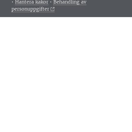
•
Hantera kakor
•
Behandling av
personuppgifter