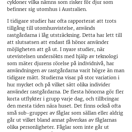
cykloner vilka nämns som risker för djur som
befinner sig utomhus i Australien.
I tidigare studier har ofta rapporterat att trots
tillgång till utomhusvistelse, används
rastgårdarna i låg utsträckning. Detta har lett till
att slutsatsen att endast få hönor använder
möjligheten att gå ut. I nyare studier, när
utevistelsen undersökts med hjälp av teknologi
som mäter djurens rörelse på individnivå, har
användningen av rastgårdarna varit högre än man
tidigare mätt. Studierna visar på stor variation i
hur mycket och på vilket sätt olika individer
använder rastgårdarna. De flesta hönorna gör fler
korta utflykter i grupp varje dag, och tillbringar
den mesta tiden nära huset. Det finns också ofta
små sub-grupper av fåglar som sällan eller aldrig
går ut vilket bland annat påverkas av fåglarnas
olika personligheter. Fåglar som inte går ut