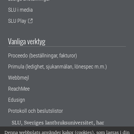
SLU i media
SLU Play
Vanliga verktyg
Proceedo (beställningar, fakturor)
Primula (ledighet, sjukanmälan, lönespec m.m.)
Webbmejl
ReachMee
Edusign
Protokoll och beslutslistor
SLU, Sveriges lantbruksuniversitet, har
verksamhet över hela Sverige. Huvudorter är
Denna webbplats använder kakor (cookies), som lagras i din