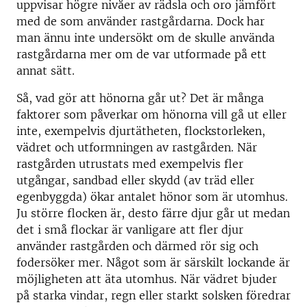
uppvisar högre nivåer av rädsla och oro jämfört
med de som använder rastgårdarna. Dock har
man ännu inte undersökt om de skulle använda
rastgårdarna mer om de var utformade på ett
annat sätt.
Så, vad gör att hönorna går ut? Det är många
faktorer som påverkar om hönorna vill gå ut eller
inte, exempelvis djurtätheten, flockstorleken,
vädret och utformningen av rastgården. När
rastgården utrustats med exempelvis fler
utgångar, sandbad eller skydd (av träd eller
egenbyggda) ökar antalet hönor som är utomhus.
Ju större flocken är, desto färre djur går ut medan
det i små flockar är vanligare att fler djur
använder rastgården och därmed rör sig och
fodersöker mer. Något som är särskilt lockande är
möjligheten att äta utomhus. När vädret bjuder
på starka vindar, regn eller starkt solsken föredrar