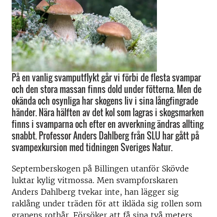
På en vanlig svamputflykt går vi förbi de flesta svampar
och den stora massan finns dold under fötterna. Men de
okända och osynliga har skogens liv i sina långfingrade
händer. Nära hälften av det kol som lagras i skogsmarken
finns i svamparna och efter en avverkning ändras allting
snabbt. Professor Anders Dahlberg från SLU har gått på
svampexkursion med tidningen Sveriges Natur.
Septemberskogen på Billingen utanför Skövde
luktar kylig vitmossa. Men svampforskaren
Anders Dahlberg tvekar inte, han lägger sig
raklång under träden för att ikläda sig rollen som
granens rothår. Försöker att få sina två meters