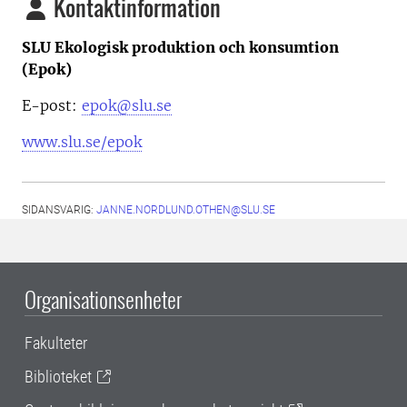
Kontaktinformation
SLU Ekologisk produktion och konsumtion
(Epok)
E-post:
epok@slu.se
www.slu.se/epok
SIDANSVARIG:
JANNE.NORDLUND.OTHEN@SLU.SE
Organisationsenheter
Fakulteter
Biblioteket