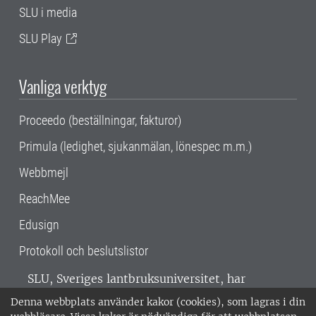
SLU i media
SLU Play
Vanliga verktyg
Proceedo (beställningar, fakturor)
Primula (ledighet, sjukanmälan, lönespec m.m.)
Webbmejl
ReachMee
Edusign
Protokoll och beslutslistor
SLU, Sveriges lantbruksuniversitet, har
verksamhet över hela Sverige. Huvudorter är
Denna webbplats använder kakor (cookies), som lagras i din
Alnarp, Uppsala och Umeå.
SLU är