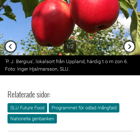
1/2
Previous
Next
'P. J. Bergius', lokalsort från Uppland, härdig t o m zon 6.
Foto: Inger Hjalmarsson, SLU.
Relaterade sidor:
SLU Future Food
Programmet för odlad mångfald
Nationella genbanken