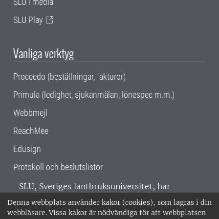
SLU i media
SLU Play
Vanliga verktyg
Proceedo (beställningar, fakturor)
Primula (ledighet, sjukanmälan, lönespec m.m.)
Webbmejl
ReachMee
Edusign
Protokoll och beslutslistor
SLU, Sveriges lantbruksuniversitet, har
verksamhet över hela Sverige. Huvudorter är
Denna webbplats använder kakor (cookies), som lagras i din
Alnarp, Uppsala och Umeå.
SLU är
webbläsare. Vissa kakor är nödvändiga för att webbplatsen