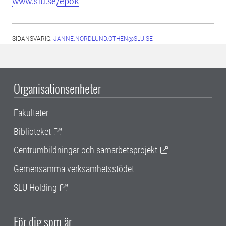
www.slu.se/epok
SIDANSVARIG:
JANNE.NORDLUND.OTHEN@SLU.SE
Organisationsenheter
Fakulteter
Biblioteket
Centrumbildningar och samarbetsprojekt
Gemensamma verksamhetsstödet
SLU Holding
För dig som är