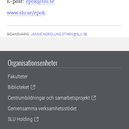
E-post:
epok@slu.se
www.slu.se/epok
SIDANSVARIG:
JANNE.NORDLUND.OTHEN@SLU.SE
Organisationsenheter
Fakulteter
Biblioteket
Centrumbildningar och samarbetsprojekt
Gemensamma verksamhetsstödet
SLU Holding