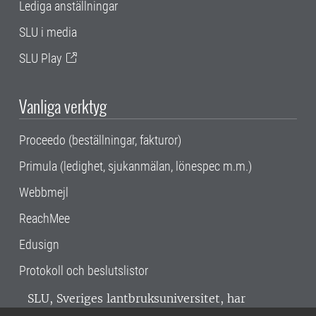
Lediga anställningar
SLU i media
SLU Play
Vanliga verktyg
Proceedo (beställningar, fakturor)
Primula (ledighet, sjukanmälan, lönespec m.m.)
Webbmejl
ReachMee
Edusign
Protokoll och beslutslistor
SLU, Sveriges lantbruksuniversitet, har
verksamhet över hela Sverige. Huvudorter är