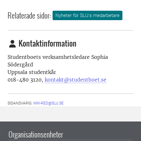
Relaterade sidor:
Nyheter för SLU:s medarbetare
Kontaktinformation
Studentboets verksamhetsledare Sophia
Södergård
Uppsala studentkår
018-480 3120,
kontakt@studentboet.se
SIDANSVARIG:
MW-RED@SLU.SE
Organisationsenheter