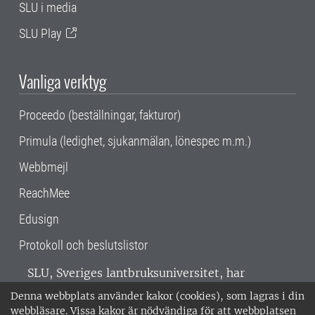
SLU i media
SLU Play
Vanliga verktyg
Proceedo (beställningar, fakturor)
Primula (ledighet, sjukanmälan, lönespec m.m.)
Webbmejl
ReachMee
Edusign
Protokoll och beslutslistor
SLU, Sveriges lantbruksuniversitet, har
verksamhet över hela Sverige. Huvudorter är
Denna webbplats använder kakor (cookies), som lagras i din
Alnarp, Uppsala och Umeå.
SLU är
webbläsare. Vissa kakor är nödvändiga för att webbplatsen