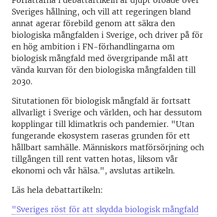
Författarna i debattartikeln är djupt oroade över
Sveriges hållning, och vill att regeringen bland
annat a
gerar förebild genom att säkra den
biologiska mångfalden i Sverige, och d
river på för
en hög ambition i FN-förhandlingarna om
biologisk mångfald med övergripande mål att
vända kurvan för den biologiska mångfalden till
2030.
Situtationen för biologisk mångfald är fortsatt
allvarligt i Sverige och världen, och har dessutom
kopplingar till klimatkris och pandemier. "
Utan
fungerande ekosystem raseras grunden för ett
hållbart samhälle. Människors matförsörjning och
tillgången till rent vatten hotas, liksom vår
ekonomi och vår hälsa.", avslutas artikeln.
Läs hela debattartikeln:
"Sveriges röst för att skydda biologisk mångfald