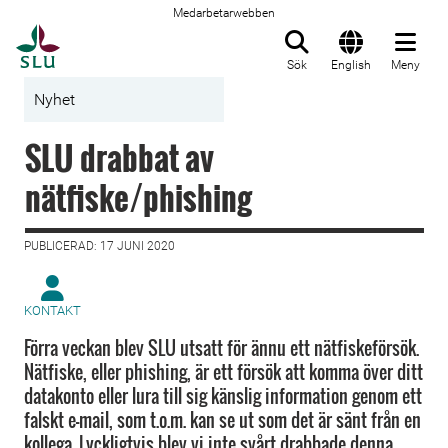
Medarbetarwebben
Till startsida
Sök
English
Meny
Nyhet
SLU drabbat av
nätfiske/phishing
PUBLICERAD: 17 JUNI 2020
KONTAKT
Förra veckan blev SLU utsatt för ännu ett nätfiskeförsök.
Nätfiske, eller phishing, är ett försök att komma över ditt
datakonto eller lura till sig känslig information genom ett
falskt e-mail, som t.o.m. kan se ut som det är sänt från en
kollega. Lyckligtvis blev vi inte svårt drabbade denna