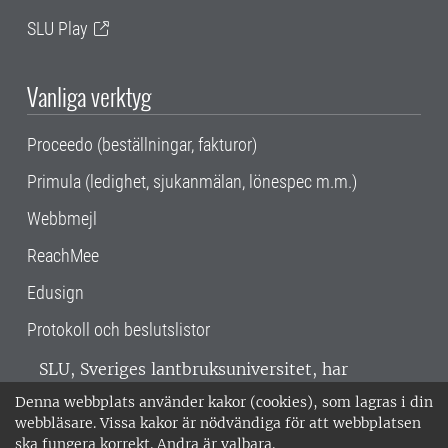
SLU Play
Vanliga verktyg
Proceedo (beställningar, fakturor)
Primula (ledighet, sjukanmälan, lönespec m.m.)
Webbmejl
ReachMee
Edusign
Protokoll och beslutslistor
SLU, Sveriges lantbruksuniversitet, har
verksamhet över hela Sverige. Huvudorter är
Denna webbplats använder kakor (cookies), som lagras i din
Alnarp, Uppsala och Umeå.
SLU är
webbläsare. Vissa kakor är nödvändiga för att webbplatsen
miljöcertifierat enligt ISO 14001. •
Telefon:
ska fungera korrekt. Andra är valbara.