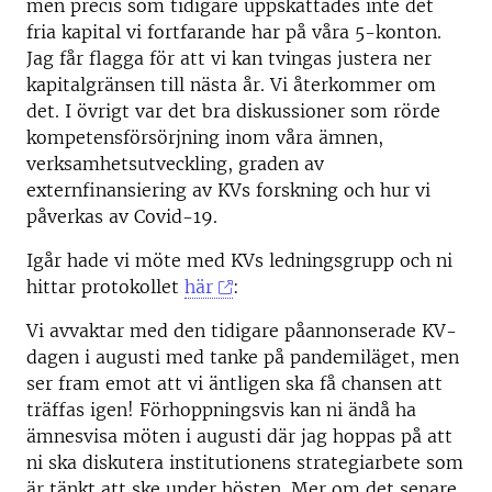
men precis som tidigare uppskattades inte det
fria kapital vi fortfarande har på våra 5-konton.
Jag får flagga för att vi kan tvingas justera ner
kapitalgränsen till nästa år. Vi återkommer om
det. I övrigt var det bra diskussioner som rörde
kompetensförsörjning inom våra ämnen,
verksamhetsutveckling, graden av
externfinansiering av KVs forskning och hur vi
påverkas av Covid-19.
Igår hade vi möte med KVs ledningsgrupp och ni
hittar protokollet
här
:
Vi avvaktar med den tidigare påannonserade KV-
dagen i augusti med tanke på pandemiläget, men
ser fram emot att vi äntligen ska få chansen att
träffas igen! Förhoppningsvis kan ni ändå ha
ämnesvisa möten i augusti där jag hoppas på att
ni ska diskutera institutionens strategiarbete som
är tänkt att ske under hösten. Mer om det senare.