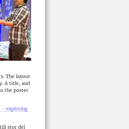
rs. The layout
. A title, and
ss the poster
 - exploring
till stor del