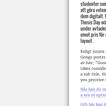
studenter som
att göra veten
dem digitalt.
Thesis Day oc
under avtackn
emot pris för
layout.
Enligt juryns
Gongs poster 
av hav; "Good
takes conside
a sub title, 
you perceive 
Här kan du se
a sea of opti
Och här kan 