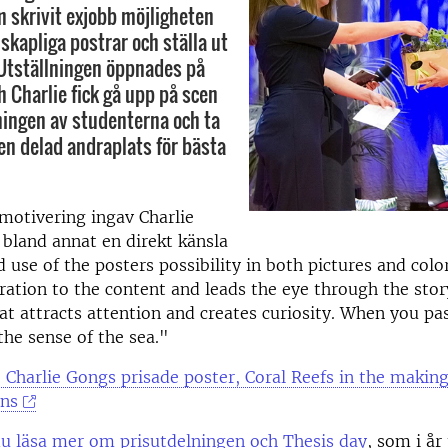
 skrivit exjobb möjligheten
skapliga postrar och ställa ut
 Utställningen öppnades på
h Charlie fick gå upp på scen
ingen av studenterna och ta
 en delad andraplats för bästa
 motivering ingav Charlie
bland annat en direkt känsla
 use of the posters possibility in both pictures and colo
ration to the content and leads the eye through the story
that attracts attention and creates curiosity. When you pa
the sense of the sea."
 Charlie Gongs prisade poster, Coral Reefs in the making
ons
du läsa mer om prisutdelningen och Thesis day
, som i år 