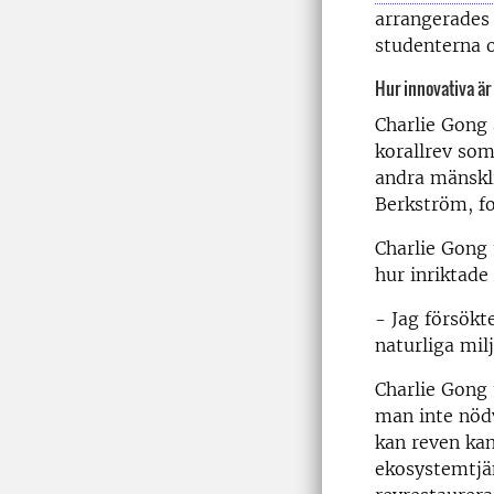
arrangerades 
studenterna o
Hur innovativa ä
Charlie Gong 
korallrev som
andra mänskli
Berkström, fo
Charlie Gong 
hur inriktade
- Jag försökt
naturliga mil
Charlie Gong 
man inte nödvä
kan reven kan
ekosystemtjän