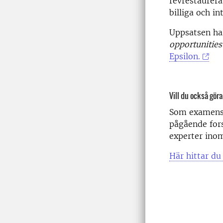
revrestaurer
billiga och in
Uppsatsen har
opportunitie
Epsilon.
Vill du också gör
Som examensa
pågående for
experter ino
Här hittar du