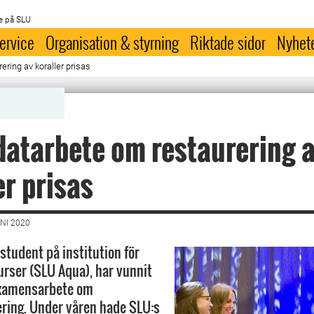
e på SLU
ervice
Organisation & styrning
Riktade sidor
Nyhet
ring av koraller prisas
atarbete om restaurering 
er prisas
NI 2020
student på institution för
urser (SLU Aqua), har vunnit
 examensarbete om
ering. Under våren hade SLU:s