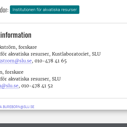
dor:
Institutionen för akvatiska resurser
information
kström, forskare
 för akvatiska resurser, Kustlaboratoriet, SLU
rkstrom@slu.se
, 010-478 41 65
n, forskare
 för akvatiska resurser, SLU
n@slu.se
, 010-478 41 52
IA.BUREBORN@SLU.SE