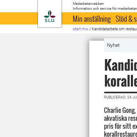
Medarbetarwebben
Information och service för medarbetar
Till startsida
Min anställning
Stöd & s
start mw
/
Kandidatarbete om restaure
Nyhet
Kandid
korall
PUBLICERAD: 24 JU
Charlie Gong, 
akvatiska res
pris för sitt
korallrestaur