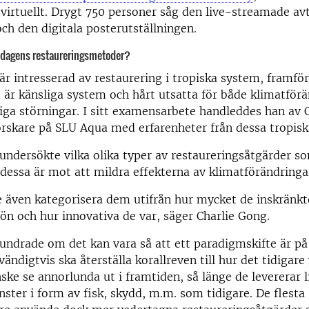
virtuellt. Drygt 750 personer såg den live-streamade av
ch den digitala posterutställningen.
r dagens restaureringsmetoder?
är intresserad av restaurering i tropiska system, framför 
 är känsliga system och hårt utsatta för både klimatför
ga störningar. I sitt examensarbete handleddes han av 
rskare på SLU Aqua med erfarenheter från dessa tropisk
undersökte vilka olika typer av restaureringsåtgärder s
 dessa är mot att mildra effekterna av klimatförändringa
e även kategorisera dem utifrån hur mycket de inskränkt
jön och hur innovativa de var, säger Charlie Gong.
undrade om det kan vara så att ett paradigmskifte är på
ndigtvis ska återställa korallreven till hur det tidigare v
ske se annorlunda ut i framtiden, så länge de levererar 
ster i form av fisk, skydd, m.m. som tidigare. De flesta