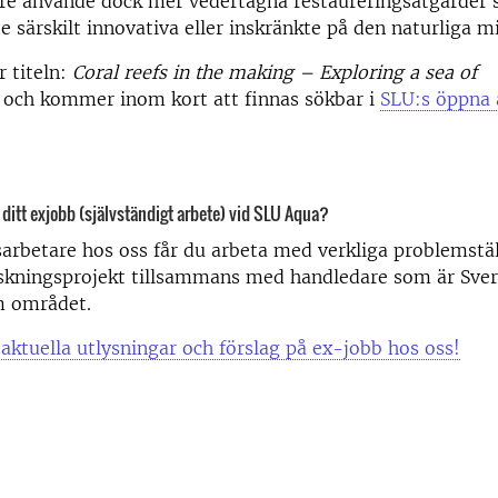
are använde dock mer vedertagna restaureringsåtgärder
te särskilt innovativa eller inskränkte på den naturliga mi
 titeln:
Coral reefs in the making – Exploring a sea of
s
och kommer inom kort att finnas sökbar i
SLU:s öppna 
a ditt exjobb (självständigt arbete) vid SLU Aqua?
rbetare hos oss får du arbeta med verkliga problemstä
skningsprojekt tillsammans med handledare som är Sver
m området.
 aktuella utlysningar och förslag på ex-jobb hos oss!