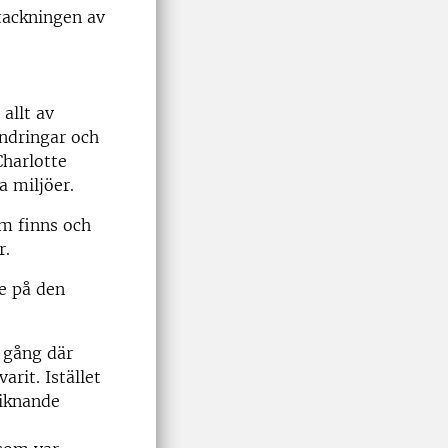
tackningen av
allt av
ändringar och
Charlotte
a miljöer.
om finns och
r.
e på den
 gång där
arit. Istället
liknande