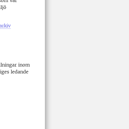
 som var
ljö
arkiv
llningar inom
iges ledande