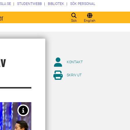
SLU.SE
STUDENTWEBB
BIBLIOTEK
SÖK PERSONAL
er
Sök
English
av
KONTAKT
SKRIV UT