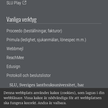
SLU Play
Vanliga verktyg
Proceedo (beställningar, fakturor)
Primula (ledighet, sjukanmälan, lönespec m.m.)
Webbmejl
ReachMee
Edusign
Protokoll och beslutslistor
SLU, Sveriges lantbruksuniversitet, har
verksamhet över hela Sverige. Huvudorter är
Denna webbplats använder kakor (cookies), som lagras i din
Alnarp, Uppsala och Umeå.
SLU är
webbläsare. Vissa kakor är nödvändiga för att webbplatsen
miljöcertifierat enligt ISO 14001. •
Telefon:
ska fungera korrekt. Andra är valbara.
018-67 10 00 • Org nr: 202100-2817 •
Om