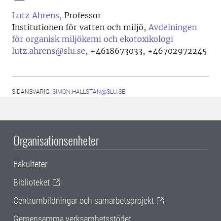
Lutz Ahrens,
Professor
Institutionen för vatten och miljö,
Avdelningen
för organisk miljökemi och ekotoxikologi
lutz.ahrens@slu.se
,
+4618673033, +46702972245
SIDANSVARIG:
SIMON.HALLSTAN@SLU.SE
Organisationsenheter
Fakulteter
Biblioteket
Centrumbildningar och samarbetsprojekt
Gemensamma verksamhetsstödet