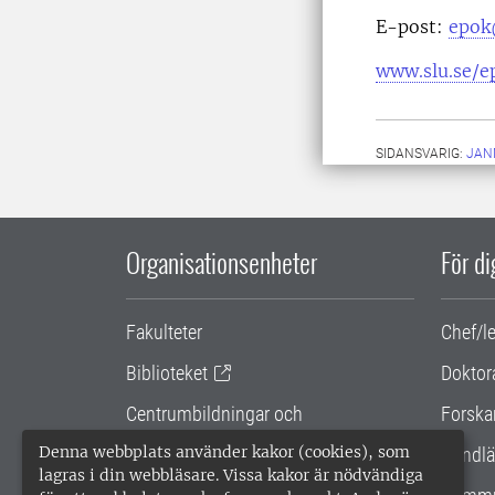
E-post:
epok
www.slu.se/e
SIDANSVARIG:
JAN
Organisationsenheter
För d
Fakulteter
Chef/l
Biblioteket
Doktor
Centrumbildningar och
Forska
samarbetsprojekt
Denna webbplats använder kakor (cookies), som
Handlä
lagras i din webbläsare. Vissa kakor är nödvändiga
Gemensamma verksamhetsstödet