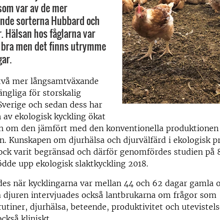
som var av de mer
nde sorterna Hubbard och
 Hälsan hos fåglarna var
t bra men det finns utrymme
gar.
 två mer långsamtväxande
ängliga för storskalig
Sverige och sedan dess har
av ekologisk kyckling ökat
n om den jämfört med den konventionella produktionen 
ten. Kunskapen om djurhälsa och djurvälfärd i ekologisk p
ock varit begränsad och därför genomfördes studien på 8
dde upp ekologisk slaktkyckling 2018.
des när kycklingarna var mellan 44 och 62 dagar gamla 
a djuren intervjuades också lantbrukarna om frågor som
rutiner, djurhälsa, beteende, produktivitet och utevistels
ckså kliniskt.