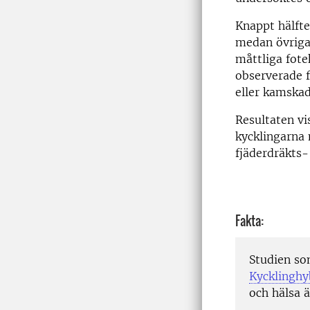
Knappt hälft
medan övriga 
måttliga fote
observerade f
eller kamska
Resultaten vi
kycklingarna
fjäderdräkts-
Fakta:
Studien so
Kycklinghy
och hälsa ä