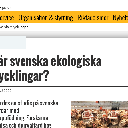
e på SLU
ervice
Organisation & styrning
Riktade sidor
Nyhet
a slaktkycklingar?
r svenska ekologiska
ycklingar?
AJ 2020
rdes en studie på svenska
årdar med
uppfödning. Forskarna
lsa och djurvälfärd hos