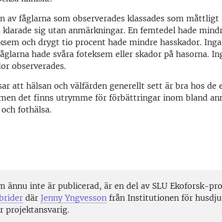
en av fåglarna som observerades klassades som måttligt
klarade sig utan anmärkningar. En femtedel hade mindre
ksem och drygt tio procent hade mindre hasskador. Inga
åglarna hade svåra foteksem eller skador på hasorna. In
dor observerades.
sar att hälsan och välfärden generellt sett är bra hos de 
 men det finns utrymme för förbättringar inom bland an
 och fothälsa.
m ännu inte är publicerad, är en del av SLU Ekoforsk-pro
brider
där
Jenny Yngvesson
från Institutionen för husdju
r projektansvarig.