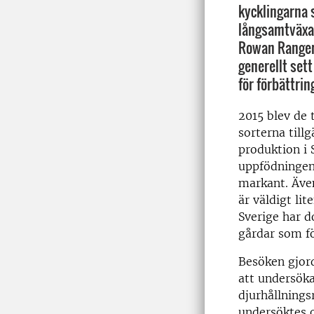
kycklingarna 
långsamtväxa
Rowan Ranger.
generellt set
för förbättrin
2015 blev de
sorterna tillg
produktion i 
uppfödningen 
markant. Äve
är väldigt li
Sverige har d
gårdar som fö
Besöken gjor
att undersök
djurhållnings
undersöktes o