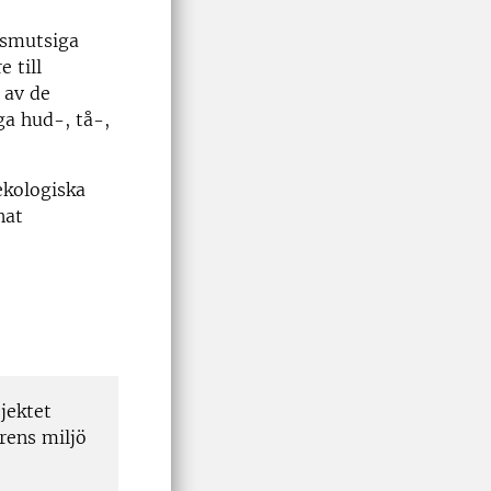
 smutsiga
 till
 av de
ga hud-, tå-,
ekologiska
nat
jektet
rens miljö