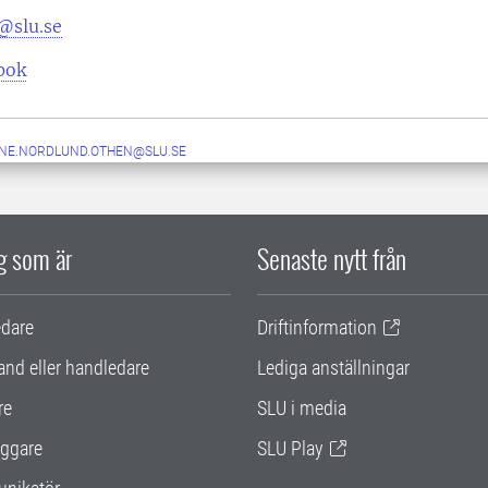
@slu.se
pok
NE.NORDLUND.OTHEN@SLU.SE
ig som är
Senaste nytt från
edare
Driftinformation
and eller handledare
Lediga anställningar
re
SLU i media
ggare
SLU Play