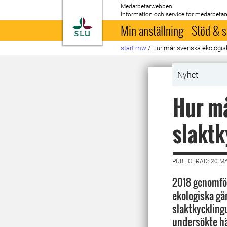
Medarbetarwebben
Information och service för medarbetar
Till startsida
Min anställning
Stöd & s
start mw
/
Hur mår svenska ekologisk
Nyhet
Hur må
slaktk
PUBLICERAD: 20 M
2018 genomfö
ekologiska g
slaktkyckling
undersökte hä