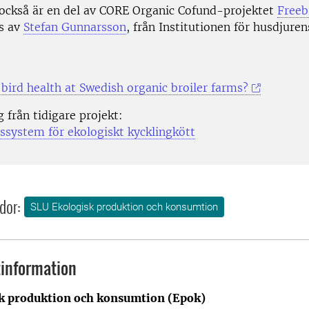
 också är en del av CORE Organic Cofund-projektet
Freeb
s av
Stefan Gunnarsson
, från Institutionen för husdjuren
bird health at Swedish organic broiler farms?
 från tidigare projekt:
ssystem för ekologiskt kycklingkött
dor:
SLU Ekologisk produktion och konsumtion
information
k produktion och konsumtion (Epok)