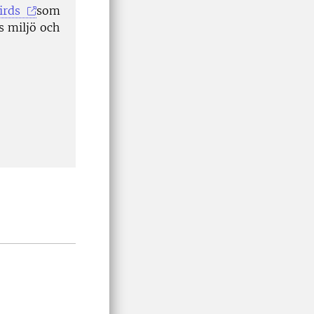
irds
som
s miljö och