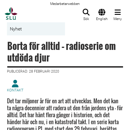
Medarbetarwebben
Till startsida
Sök
English
Meny
Nyhet
Borta för alltid – radioserie om
utdöda djur
PUBLICERAD: 28 FEBRUARI 2020
KONTAKT
Det tar miljoner år för en art att utvecklas. Men det kan
ta några decennier att radera ut den från jordens yta – för
alltid. Det har hänt flera gånger i historien, och det
händer här och nu, i en katastrofal takt. I en serie korta
radioprogram i P1, med start den 29 februari, berättas