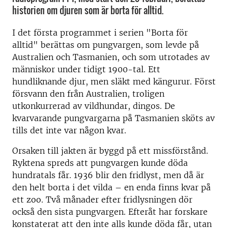
historien om djuren som är borta för alltid.
I det första programmet i serien "Borta för
alltid" berättas om pungvargen, som levde på
Australien och Tasmanien, och som utrotades av
människor under tidigt 1900-tal. Ett
hundliknande djur, men släkt med kängurur. Först
försvann den från Australien, troligen
utkonkurrerad av vildhundar, dingos. De
kvarvarande pungvargarna på Tasmanien sköts av
tills det inte var någon kvar.
Orsaken till jakten är byggd på ett missförstånd.
Ryktena spreds att pungvargen kunde döda
hundratals får. 1936 blir den fridlyst, men då är
den helt borta i det vilda – en enda finns kvar på
ett zoo. Två månader efter fridlysningen dör
också den sista pungvargen. Efteråt har forskare
konstaterat att den inte alls kunde döda får, utan