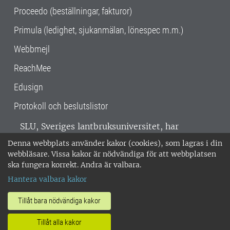
Proceedo (beställningar, fakturor)
Primula (ledighet, sjukanmälan, lönespec m.m.)
Webbmejl
ReachMee
Edusign
Protokoll och beslutslistor
SLU, Sveriges lantbruksuniversitet, har
verksamhet över hela Sverige. Huvudorter är
Denna webbplats använder kakor (cookies), som lagras i din
Alnarp, Uppsala och Umeå.
SLU är
webbläsare. Vissa kakor är nödvändiga för att webbplatsen
miljöcertifierat enligt ISO 14001. •
Telefon:
ska fungera korrekt. Andra är valbara.
018-67 10 00 • Org nr: 202100-2817 •
Om
Hantera valbara kakor
medarbetarwebben
•
SLU:s fakturaadress
•
Om SLU:s webbplatser
•
Vid KRIS
Tillåt bara nödvändiga kakor
•
Hantera kakor
•
Behandling av
Tillåt alla kakor
personuppgifter